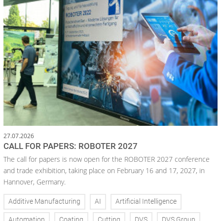
27.07.2026
CALL FOR PAPERS: ROBOTER 2027
The call for papers is now open for the ROBOTER 2027 conference
and trade exhibition, taking place on February 16 and 17, 2027, in
Hannover, Germany.
Additive Manufacturing
AI
Artificial Intelligence
Automation
Coating
Cutting
DVS
DVS Group