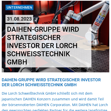
UNTERNEHMEN
31.08.2023
DAIHEN-GRUPPE WIRD
STRATEGISCHER
INVESTOR DER LORCH
SCHWEISSTECHNIK G
MBH
DAIHEN-GRUPPE WIRD STRATEGISCHER INVESTOR
DER LORCH SCHWEISSTECHNIK GMBH
Die Lorch Schweißtechnik GmbH schließt sich mit dem
japanischen DAIHEN Konzern zusammen und wird damit Teil
der börsennotierten DAIHEN Corporation. Mit DAIHEN hat Lorch
den gewünschten perfekten Partner für die weitere langfristige