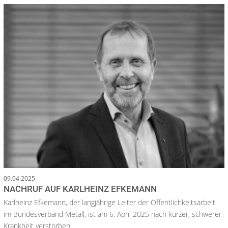
09.04.2025
NACHRUF AUF KARLHEINZ EFKEMANN
Karlheinz Efkemann, der langjährige Leiter der Öffentlichkeitsarbeit
im Bundesverband Metall, ist am 6. April 2025 nach kurzer, schwerer
Krankheit verstorben.