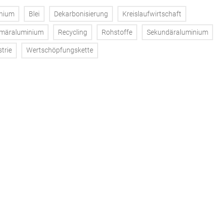
nium
Blei
Dekarbonisierung
Kreislaufwirtschaft
imäraluminium
Recycling
Rohstoffe
Sekundäraluminium
trie
Wertschöpfungskette