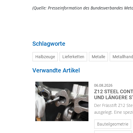
(Quelle: Presseinformation des Bundesverbandes Meta
Schlagworte
Halbzeuge
Lieferketten
Metalle
Metallhan
Verwandte Artikel
06.08.2026
Z12 STEEL CON
UND LÄNGERE S
Der Frässtift Z12 Ste
ausgelegt. Eine spezi
Bauteilgeometrie