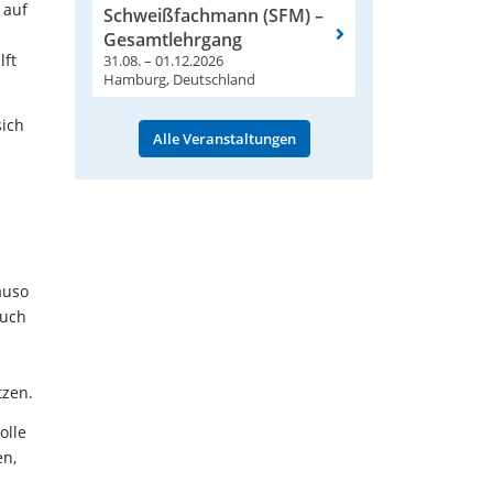
 auf
Schweißfachmann (SFM) –
Gesamtlehrgang
lft
31.08. – 01.12.2026
Hamburg, Deutschland
sich
Alle Veranstaltungen
auso
auch
tzen.
olle
en,