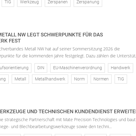
TIG
Werkzeug
Zerspanen
Zerspanung
ETALL NW LEGT SCHWERPUNKTE FÜR DAS
RK FEST
chverbandes Metall NW hat auf seiner Sommersitzung 2026 die
punkte für die kommenden Jahre festgelegt. Dazu zählen die Unterstütz
ufsorientierung
DIN
EU-Maschinenverordnung
Handwerk
ung
Metall
Metallhandwerk
Norm
Normen
TIG
ERKZEUGE UND TECHNISCHEN KUNDENDIENST ERWEITE
ne strategische Partnerschaft mit Mate Precision Technologies und baut
Biege- und Blechbearbeitungswerkzeuge sowie den techni...