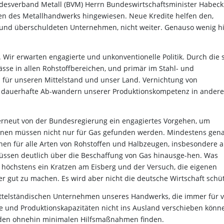
ndesverband Metall (BVM) Herrn Bundeswirtschaftsminister Habeck
en des Metallhandwerks hingewiesen. Neue Kredite helfen den,
und überschuldeten Unternehmen, nicht weiter. Genauso wenig hi
Wir erwarten engagierte und unkonventionelle Politik. Durch die 
sse in allen Rohstoffbereichen, und primär im Stahl- und
n für unseren Mittelstand und unser Land. Vernichtung von
as dauerhafte Ab-wandern unserer Produktionskompetenz in andere
rneut von der Bundesregierung ein engagiertes Vorgehen, um
tionen müssen nicht nur für Gas gefunden werden. Mindestens gen
ionen für alle Arten von Rohstoffen und Halbzeugen, insbesondere 
üssen deutlich über die Beschaffung von Gas hinausge-hen. Was
ist höchstens ein Kratzen am Eisberg und der Versuch, die eigenen
 gut zu machen. Es wird aber nicht die deutsche Wirtschaft schü
ittelständischen Unternehmen unseres Handwerks, die immer für v
ze und Produktionskapazitäten nicht ins Ausland verschieben könn
i den ohnehin minimalen Hilfsmaßnahmen finden.