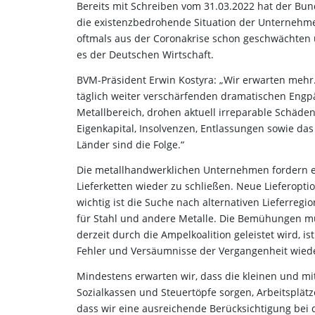
Bereits mit Schreiben vom 31.03.2022 hat der Bu
die existenzbedrohende Situation der Unternehm
oftmals aus der Coronakrise schon geschwächten 
es der Deutschen Wirtschaft.
BVM-Präsident Erwin Kostyra: „Wir erwarten mehr. 
täglich weiter verschärfenden dramatischen Engpä
Metallbereich, drohen aktuell irreparable Schäde
Eigenkapital, Insolvenzen, Entlassungen sowie d
Länder sind die Folge.“
Die metallhandwerklichen Unternehmen fordern e
Lieferketten wieder zu schließen. Neue Lieferop
wichtig ist die Suche nach alternativen Lieferreg
für Stahl und andere Metalle. Die Bemühungen m
derzeit durch die Ampelkoalition geleistet wird, 
Fehler und Versäumnisse der Vergangenheit wieder
Mindestens erwarten wir, dass die kleinen und m
Sozialkassen und Steuertöpfe sorgen, Arbeitsplät
dass wir eine ausreichende Berücksichtigung be