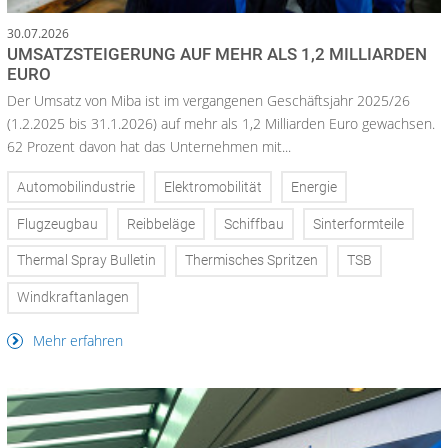
30.07.2026
UMSATZSTEIGERUNG AUF MEHR ALS 1,2 MILLIARDEN
EURO
Der Umsatz von Miba ist im vergangenen Geschäftsjahr 2025/26
(1.2.2025 bis 31.1.2026) auf mehr als 1,2 Milliarden Euro gewachsen.
62 Prozent davon hat das Unternehmen mit...
Automobilindustrie
Elektromobilität
Energie
Flugzeugbau
Reibbeläge
Schiffbau
Sinterformteile
Thermal Spray Bulletin
Thermisches Spritzen
TSB
Windkraftanlagen
Mehr erfahren