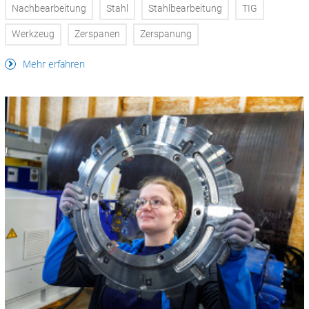
Nachbearbeitung
Stahl
Stahlbearbeitung
TIG
Werkzeug
Zerspanen
Zerspanung
Mehr erfahren