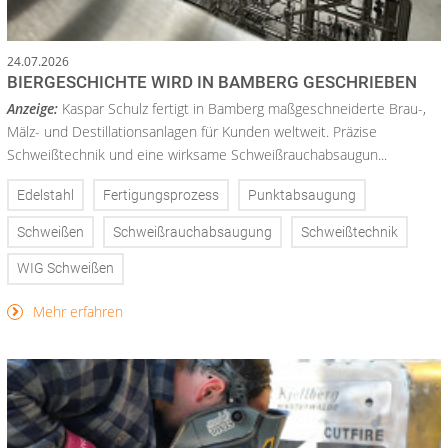
24.07.2026
BIERGESCHICHTE WIRD IN BAMBERG GESCHRIEBEN
Anzeige:
Kaspar Schulz fertigt in Bamberg maßgeschneiderte Brau-,
Mälz- und Destillationsanlagen für Kunden weltweit. Präzise
Schweißtechnik und eine wirksame Schweißrauchabsaugun...
Edelstahl
Fertigungsprozess
Punktabsaugung
Schweißen
Schweißrauchabsaugung
Schweißtechnik
WIG Schweißen
Mehr erfahren