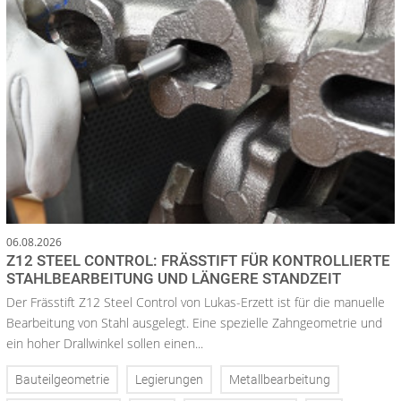
06.08.2026
Z12 STEEL CONTROL: FRÄSSTIFT FÜR KONTROLLIERTE
STAHLBEARBEITUNG UND LÄNGERE STANDZEIT
Der Frässtift Z12 Steel Control von Lukas-Erzett ist für die manuelle
Bearbeitung von Stahl ausgelegt. Eine spezielle Zahngeometrie und
ein hoher Drallwinkel sollen einen...
Bauteilgeometrie
Legierungen
Metallbearbeitung