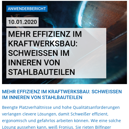
ANWENDERBERICHT
10.01.2020
MEHR EFFIZIENZ IM
KRAFTWERKSBAU:
SCHWEISSEN IM I
NNEREN VON S
TAHLBAUTEILEN
MEHR EFFIZIENZ IM KRAFTWERKSBAU: SCHWEISSEN I
M INNEREN VON STAHLBAUTEILEN
Beengte Platzverhältnisse und hohe Qualitätsanforderungen
verlangen clevere Lösungen, damit Schweißer effizient,
ergonomisch und gefahrlos arbeiten können. Wie eine solche
Lösung aussehen kann, weiß Fronius. Sie rieten Bilfinger