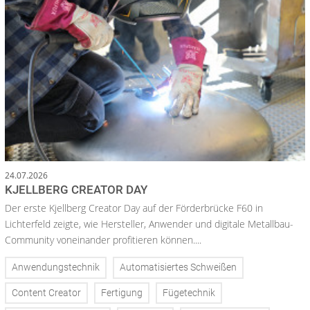
24.07.2026
KJELLBERG CREATOR DAY
Der erste Kjellberg Creator Day auf der Förderbrücke F60 in
Lichterfeld zeigte, wie Hersteller, Anwender und digitale Metallbau-
Community voneinander profitieren können....
Anwendungstechnik
Automatisiertes Schweißen
Content Creator
Fertigung
Fügetechnik