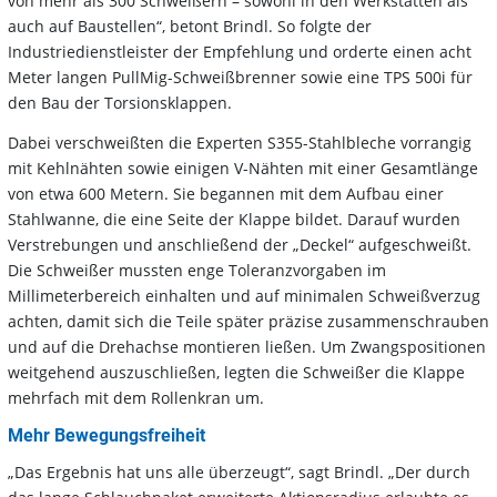
von mehr als 300 Schweißern – sowohl in den Werkstätten als
auch auf Baustellen“, betont Brindl. So folgte der
Industriedienstleister der Empfehlung und orderte einen acht
Meter langen PullMig-Schweißbrenner sowie eine TPS 500i für
den Bau der Torsionsklappen.
Dabei verschweißten die Experten S355-Stahlbleche vorrangig
mit Kehlnähten sowie einigen V-Nähten mit einer Gesamtlänge
von etwa 600 Metern. Sie begannen mit dem Aufbau einer
Stahlwanne, die eine Seite der Klappe bildet. Darauf wurden
Verstrebungen und anschließend der „Deckel“ aufgeschweißt.
Die Schweißer mussten enge Toleranzvorgaben im
Millimeterbereich einhalten und auf minimalen Schweißverzug
achten, damit sich die Teile später präzise zusammenschrauben
und auf die Drehachse montieren ließen. Um Zwangspositionen
weitgehend auszuschließen, legten die Schweißer die Klappe
mehrfach mit dem Rollenkran um.
Mehr Bewegungsfreiheit
„Das Ergebnis hat uns alle überzeugt“, sagt Brindl. „Der durch