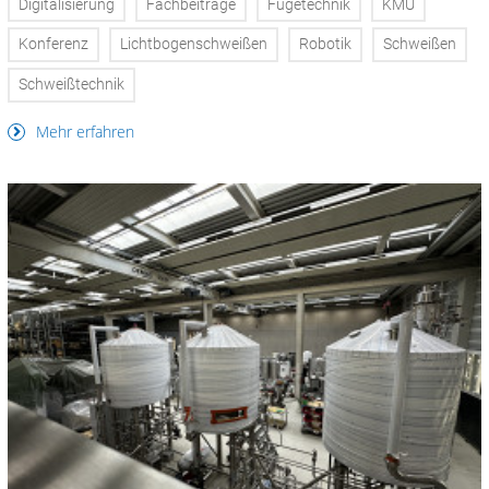
Digitalisierung
Fachbeiträge
Fügetechnik
KMU
Konferenz
Lichtbogenschweißen
Robotik
Schweißen
Schweißtechnik
Mehr erfahren