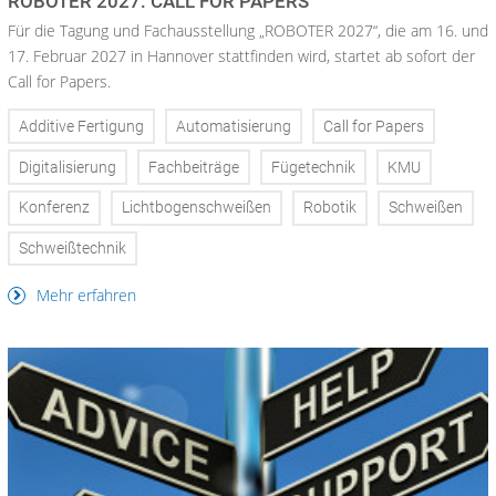
ROBOTER 2027: CALL FOR PAPERS
Für die Tagung und Fachausstellung „ROBOTER 2027“, die am 16. und
17. Februar 2027 in Hannover stattfinden wird, startet ab sofort der
Call for Papers.
Additive Fertigung
Automatisierung
Call for Papers
Digitalisierung
Fachbeiträge
Fügetechnik
KMU
Konferenz
Lichtbogenschweißen
Robotik
Schweißen
Schweißtechnik
Mehr erfahren