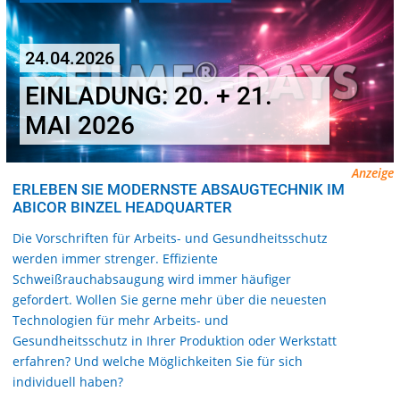
24.04.2026
EINLADUNG: 20. + 21.
MAI 2026
Anzeige
ERLEBEN SIE MODERNSTE ABSAUGTECHNIK IM
ABICOR BINZEL HEADQUARTER
Die Vorschriften für Arbeits- und Gesundheitsschutz
werden immer strenger. Effiziente
Schweißrauchabsaugung wird immer häufiger
gefordert. Wollen Sie gerne mehr über die neuesten
Technologien für mehr Arbeits- und
Gesundheitsschutz in Ihrer Produktion oder Werkstatt
erfahren? Und welche Möglichkeiten Sie für sich
individuell haben?