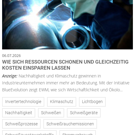
06.07.2026
WIE SICH RESSOURCEN SCHONEN UND GLEICHZEITIG
KOSTEN EINSPAREN LASSEN
Anzeige:
Nachhaltigkeit und Klimaschutz gewinnen in
Industrieunternehmen immer mehr an Bedeutung. Mit der Initiative
BlueEvolution zeigt EWM, wie sich Wirtschaftlichkeit und Ökolo...
Invertertechnologie
Klimaschutz
Lichtbogen
Nachhaltigkeit
Schweißen
Schweißgeräte
Schweißprozesse
Schweißrauchemissionen