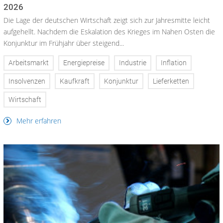
2026
Die Lage der deutschen Wirtschaft zeigt sich zur Jahresmitte leicht
aufgehellt. Nachdem die Eskalation des Krieges im Nahen Osten die
Konjunktur im Frühjahr über steigend...
Arbeitsmarkt
Energiepreise
Industrie
Inflation
Insolvenzen
Kaufkraft
Konjunktur
Lieferketten
Wirtschaft
Mehr erfahren