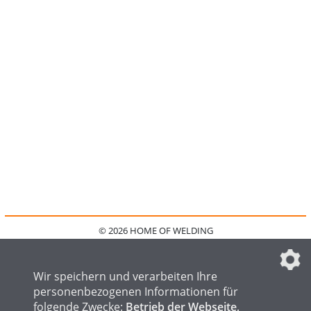
© 2026 HOME OF WELDING
HOME
KONTAKT
MEDIADATEN
DATENSCHUTZ
IMPRESSUM
FAQ
DATENSCHUTZEINSTELLUNGEN
Wir speichern und verarbeiten Ihre
personenbezogenen Informationen für
folgende Zwecke:
Betrieb der Webseite,