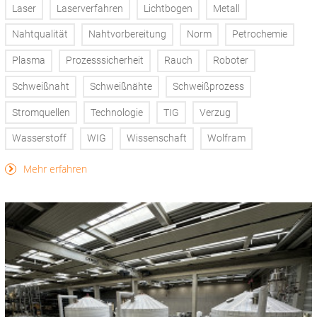
Laser
Laserverfahren
Lichtbogen
Metall
Nahtqualität
Nahtvorbereitung
Norm
Petrochemie
Plasma
Prozesssicherheit
Rauch
Roboter
Schweißnaht
Schweißnähte
Schweißprozess
Stromquellen
Technologie
TIG
Verzug
Wasserstoff
WIG
Wissenschaft
Wolfram
Mehr erfahren