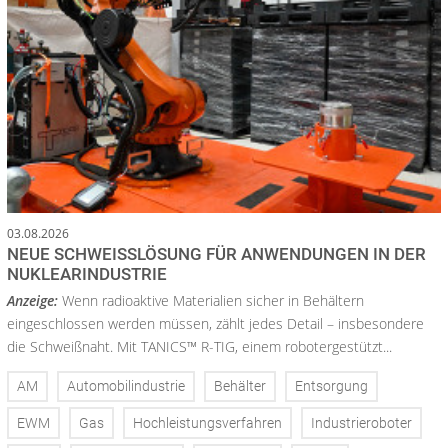
03.08.2026
NEUE SCHWEISSLÖSUNG FÜR ANWENDUNGEN IN DER N
UKLEARINDUSTRIE
Anzeige:
Wenn radioaktive Materialien sicher in Behältern
eingeschlossen werden müssen, zählt jedes Detail – insbesondere
die Schweißnaht. Mit TANICS™ R-TIG, einem robotergestützt...
AM
Automobilindustrie
Behälter
Entsorgung
EWM
Gas
Hochleistungsverfahren
Industrieroboter