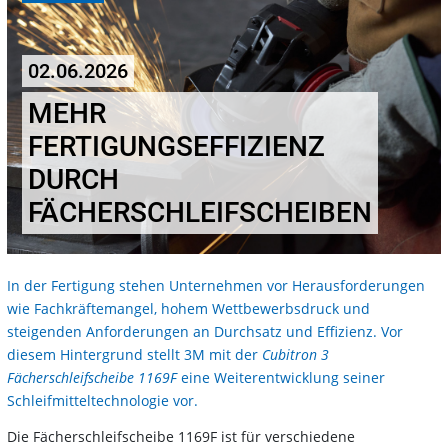
02.06.2026
MEHR
FERTIGUNGSEFFIZIENZ
DURCH
FÄCHERSCHLEIFSCHEIBEN
In der Fertigung stehen Unternehmen vor Herausforderungen
wie Fachkräftemangel, hohem Wettbewerbsdruck und
steigenden Anforderungen an Durchsatz und Effizienz. Vor
diesem Hintergrund stellt 3M mit der
Cubitron 3
Fächerschleifscheibe 1169F
eine Weiterentwicklung seiner
Schleifmitteltechnologie vor.
Die Fächerschleifscheibe 1169F ist für verschiedene