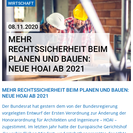
WIRTSCHAFT
08.11.2020
MEHR
RECHTSSICHERHEIT BEIM
PLANEN UND BAUEN:
NEUE HOAI AB 2021
MEHR RECHTSSICHERHEIT BEIM PLANEN UND BAUEN:
NEUE HOAI AB 2021
Der Bundesrat hat gestern dem von der Bundesregierung
vorgelegten Entwurf der Ersten Verordnung zur Änderung der
Honorarordnung für Architekten und Ingenieure – HOAI –
zugestimmt. Im letzten Jahr hatte der Europäische Gerichtshof