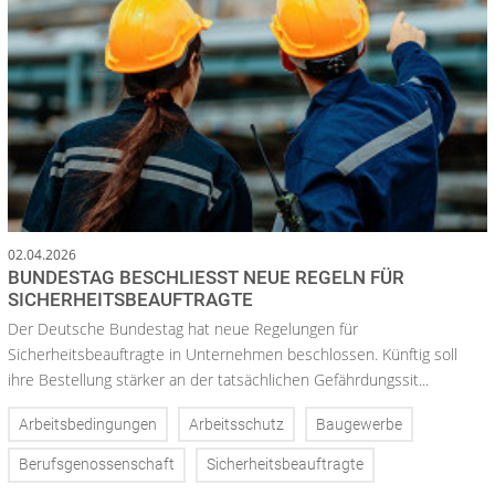
02.04.2026
BUNDESTAG BESCHLIESST NEUE REGELN FÜR S
ICHERHEITSBEAUFTRAGTE
Der Deutsche Bundestag hat neue Regelungen für
Sicherheitsbeauftragte in Unternehmen beschlossen. Künftig soll
ihre Bestellung stärker an der tatsächlichen Gefährdungssit...
Arbeitsbedingungen
Arbeitsschutz
Baugewerbe
Berufsgenossenschaft
Sicherheitsbeauftragte