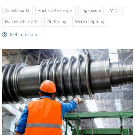
Arbeitsmarkt
Fachkräftemangel
Ingenieure
MINT
Nachwuchskräfte
Re-Skilling
Wertschöpfung
Mehr erfahren