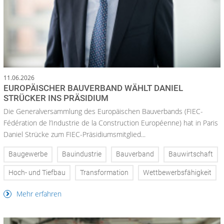
11.06.2026
EUROPÄISCHER BAUVERBAND WÄHLT DANIEL
STRÜCKER INS PRÄSIDIUM
Die Generalversammlung des Europäischen Bauverbands (FIEC-
Fédération de l’Industrie de la Construction Européenne) hat in Paris
Daniel Strücke zum FIEC-Präsidiumsmitglied...
Baugewerbe
Bauindustrie
Bauverband
Bauwirtschaft
Hoch- und Tiefbau
Transformation
Wettbewerbsfähigkeit
Mehr erfahren