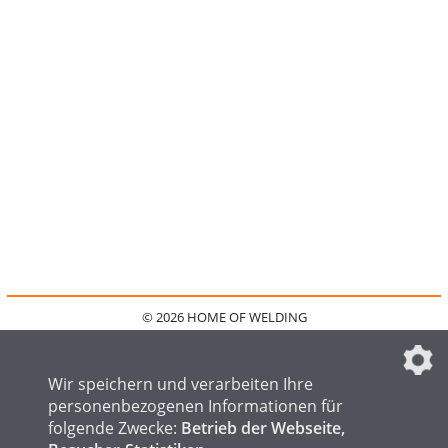
© 2026 HOME OF WELDING
HOME
KONTAKT
MEDIADATEN
DATENSCHUTZ
IMPRESSUM
FAQ
DATENSCHUTZEINSTELLUNGEN
Wir speichern und verarbeiten Ihre
personenbezogenen Informationen für
folgende Zwecke:
Betrieb der Webseite,