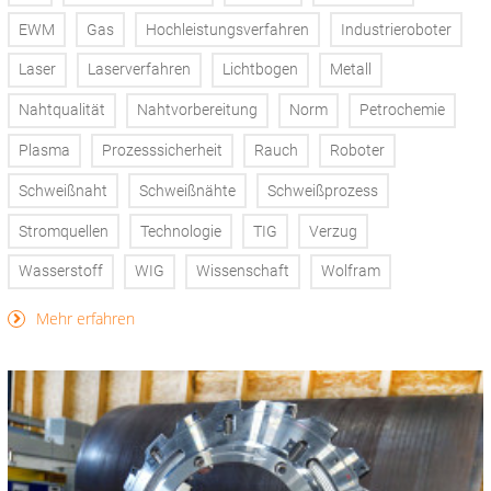
EWM
Gas
Hochleistungsverfahren
Industrieroboter
Laser
Laserverfahren
Lichtbogen
Metall
Nahtqualität
Nahtvorbereitung
Norm
Petrochemie
Plasma
Prozesssicherheit
Rauch
Roboter
Schweißnaht
Schweißnähte
Schweißprozess
Stromquellen
Technologie
TIG
Verzug
Wasserstoff
WIG
Wissenschaft
Wolfram
Mehr erfahren