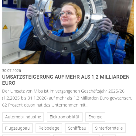
30.07.2026
UMSATZSTEIGERUNG AUF MEHR ALS 1,2 MILLIARDEN
EURO
Der Umsatz von Miba ist im vergangenen Geschäftsjahr 2025/26
(1.2.2025 bis 31.1.2026) auf mehr als 1,2 Milliarden Euro gewachsen.
62 Prozent davon hat das Unternehmen mit...
Automobilindustrie
Elektromobilität
Energie
Flugzeugbau
Reibbeläge
Schiffbau
Sinterformteile