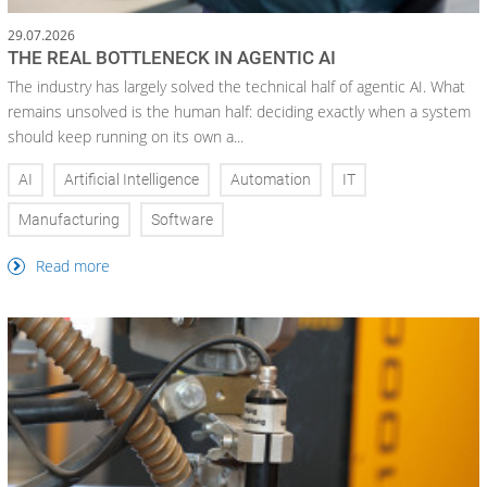
29.07.2026
THE REAL BOTTLENECK IN AGENTIC AI
The industry has largely solved the technical half of agentic AI. What
remains unsolved is the human half: deciding exactly when a system
should keep running on its own a...
AI
Artificial Intelligence
Automation
IT
Manufacturing
Software
Read more