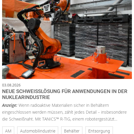
03.08.2026
NEUE SCHWEISSLÖSUNG FÜR ANWENDUNGEN IN DER N
UKLEARINDUSTRIE
Anzeige:
Wenn radioaktive Materialien sicher in Behältern
eingeschlossen werden müssen, zählt jedes Detail – insbesondere
die Schweißnaht. Mit TANICS™ R-TIG, einem robotergestützt...
AM
Automobilindustrie
Behälter
Entsorgung