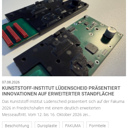
07.08.2026
KUNSTSTOFF-INSTITUT LÜDENSCHEID PRÄSENTIERT
INNOVATIONEN AUF ERWEITERTER STANDFLÄCHE
Das Kunststoff-Institut Lüdenscheid präsentiert sich auf der Fakuma
2026 in Friedrichshafen mit einem deutlich erweiterten
Messeauftritt. Vom 12. bis 16. Oktober 2026 zei...
Beschichtung
Duroplaste
FAKUMA
Formteile