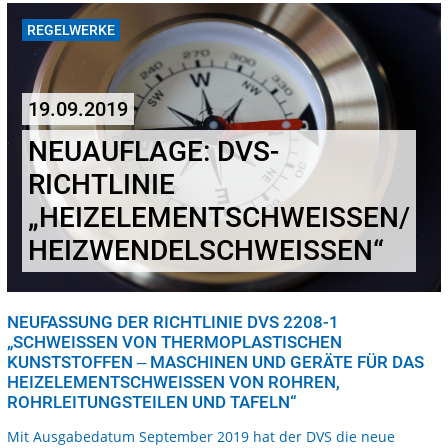
REGELWERKE
19.09.2019
NEUAUFLAGE: DVS-
RICHTLINIE
„HEIZELEMENTSCHWEISSEN/ H
EIZWENDELSCHWEISSEN“
NEUFASSUNG DER RICHTLINIE DVS 2208-1
„SCHWEISSEN VON THERMOPLASTISCHEN K
UNSTSTOFFEN ‒ MASCHINEN UND GERÄTE FÜR DAS H
EIZELEMENTSCHWEISSEN VON ROHREN, RO
HRLEITUNGSTEILEN UND TAFELN“
Mit Ausgabedatum September 2019 hat der DVS die neue