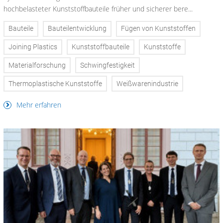
hochbelasteter Kunststoffbauteile früher und sicherer bere...
Bauteile
Bauteilentwicklung
Fügen von Kunststoffen
Joining Plastics
Kunststoffbauteile
Kunststoffe
Materialforschung
Schwingfestigkeit
Thermoplastische Kunststoffe
Weißwarenindustrie
Mehr erfahren