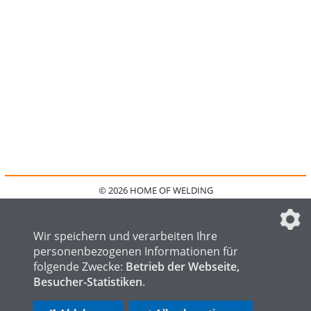
© 2026 HOME OF WELDING
HOME
KONTAKT
MEDIADATEN
DATENSCHUTZ
IMPRESSUM
FAQ
DATENSCHUTZEINSTELLUNGEN
Wir speichern und verarbeiten Ihre
personenbezogenen Informationen für
folgende Zwecke:
Betrieb der Webseite,
Besucher-Statistiken
.
HOME OF STEEL
HOME OF FOUNDRY
HOME OF LOGISTICS