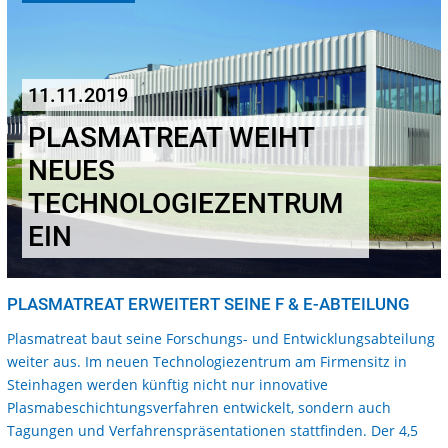
11.11.2019
PLASMATREAT WEIHT
NEUES
TECHNOLOGIEZENTRUM
EIN
PLASMATREAT ERWEITERT SEINE F & E-ABTEILUNG
Plasmatreat baut seine Forschungs- und Entwicklungsabteilung
weiter aus. Im neuen Technologiezentrum am Firmensitz in
Steinhagen werden künftig nicht nur innovative
Plasmabeschichtungsverfahren entwickelt, sondern auch
Tagungen und Verfahrenspräsentationen stattfinden. Der 4,5