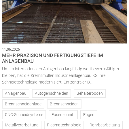
11.06.2026
MEHR PRÄZISION UND FERTIGUNGSTIEFE IM
ANLAGENBAU
Um im internationalen Anlagenbau langfristig wettbewerbsfähig zu
bleiben, hat die Kremsmüller Industrieanlagenbau KG ihre
Schneidtechnologie modernisiert. Ein zentraler B...
Anlagenbau
Autogenschneiden
Behälterboden
Brennschneidanlage
Brennschneiden
CNC-Schneidsysteme
Fasenschnitt
Fügen
Metallverarbeitung
Plasmatechnologie
Rohrbearbeitung