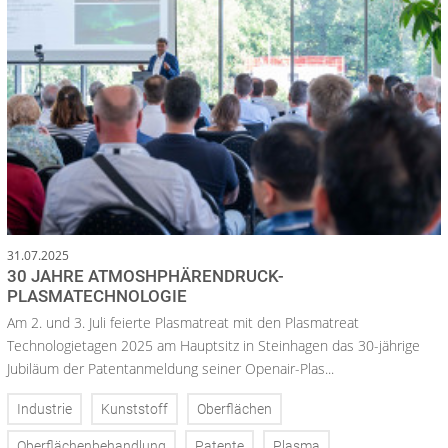
31.07.2025
30 JAHRE ATMOSHPHÄRENDRUCK-
PLASMATECHNOLOGIE
Am 2. und 3. Juli feierte Plasmatreat mit den Plasmatreat
Technologietagen 2025 am Hauptsitz in Steinhagen das 30-jährige
Jubiläum der Patentanmeldung seiner Openair-Plas...
Industrie
Kunststoff
Oberflächen
Oberflächenbehandlung
Patente
Plasma