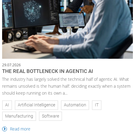
29.07.2026
THE REAL BOTTLENECK IN AGENTIC AI
The industry has largely solved the technical half of agentic AI. What
remains unsolved is the human half: deciding exactly when a system
should keep running on its own a...
AI
Artificial Intelligence
Automation
IT
Manufacturing
Software
Read more