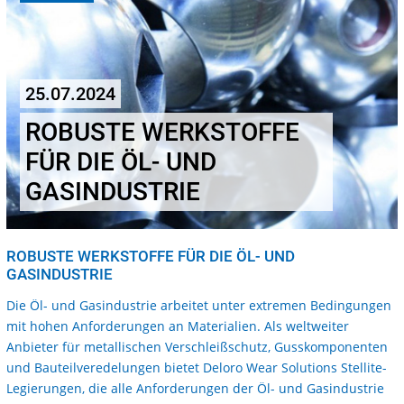
25.07.2024
ROBUSTE WERKSTOFFE
FÜR DIE ÖL- UND
GASINDUSTRIE
ROBUSTE WERKSTOFFE FÜR DIE ÖL- UND
GASINDUSTRIE
Die Öl- und Gasindustrie arbeitet unter extremen Bedingungen
mit hohen Anforderungen an Materialien. Als weltweiter
Anbieter für metallischen Verschleißschutz, Gusskomponenten
und Bauteilveredelungen bietet Deloro Wear Solutions Stellite-
Legierungen, die alle Anforderungen der Öl- und Gasindustrie