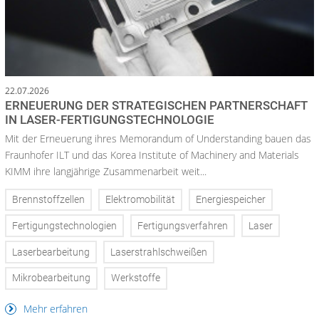
22.07.2026
ERNEUERUNG DER STRATEGISCHEN PARTNERSCHAFT
IN LASER-FERTIGUNGSTECHNOLOGIE
Mit der Erneuerung ihres Memorandum of Understanding bauen das
Fraunhofer ILT und das Korea Institute of Machinery and Materials
KIMM ihre langjährige Zusammenarbeit weit...
Brennstoffzellen
Elektromobilität
Energiespeicher
Fertigungstechnologien
Fertigungsverfahren
Laser
Laserbearbeitung
Laserstrahlschweißen
Mikrobearbeitung
Werkstoffe
Mehr erfahren