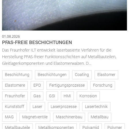
01.08.2026
PFAS-FREIE BESCHICHTUNGEN
Das Fraunhofer ILT entwickelt laserbasierte Verfahren für die
Herstellung PFAS-freier Funktionsschichten auf Metallbauteilen,
Gleitlagerkomponenten und Elastomerwalzen. D...
Beschichtung
Beschichtungen
Coating
Elastomer
Elastomere
EPD
Fertigungsprozesse
Forschung
Fraunhofer
Gas
GSI
HMI
Korrosion
Kunststoff
Laser
Laserprozesse
Lasertechnik
MAG
Magnetventile
Maschinenbau
Metallbau
Metallbauteile
Metallkomponenten
Polyamid
Polymer