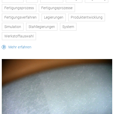
Fertigungsprozess
Fertigungsprozesse
Fertigungsverfahren
Legierungen
Produktentwicklung
Simulation
Stahllegierungen
System
Werkstoffauswahl
Mehr erfahren