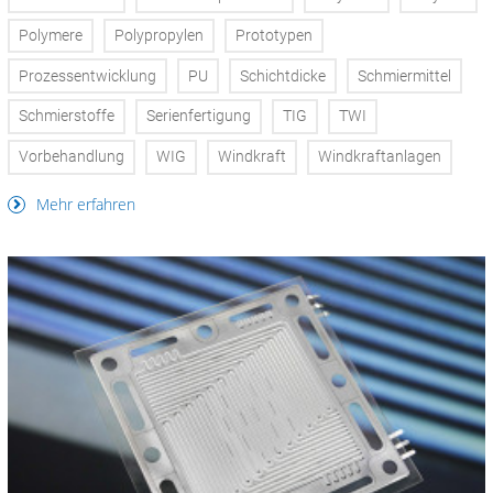
Polymere
Polypropylen
Prototypen
Prozessentwicklung
PU
Schichtdicke
Schmiermittel
Schmierstoffe
Serienfertigung
TIG
TWI
Vorbehandlung
WIG
Windkraft
Windkraftanlagen
Mehr erfahren