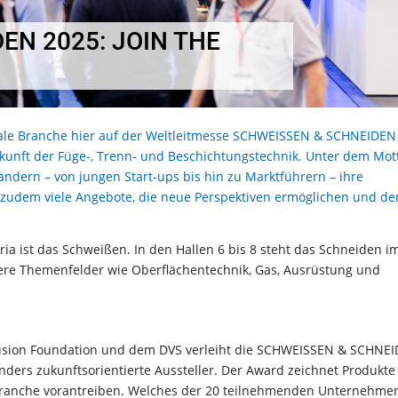
EN 2025: JOIN THE
ionale Branche hier auf der Weltleitmesse SCHWEISSEN & SCHNEIDEN
kunft der Füge-, Trenn- und Beschichtungstechnik. Unter dem Mot
ändern – von jungen Start-ups bis hin zu Marktführern – ihre
 zudem viele Angebote, die neue Perspektiven ermöglichen und de
ria ist das Schweißen. In den Hallen 6 bis 8 steht das Schneiden i
ere Themenfelder wie Oberflächentechnik, Gas, Ausrüstung und
Fusion Foundation und dem DVS verleiht die SCHWEISSEN & SCHNE
nders zukunftsorientierte Aussteller. Der Award zeichnet Produkt
r Branche vorantreiben. Welches der 20 teilnehmenden Unternehme