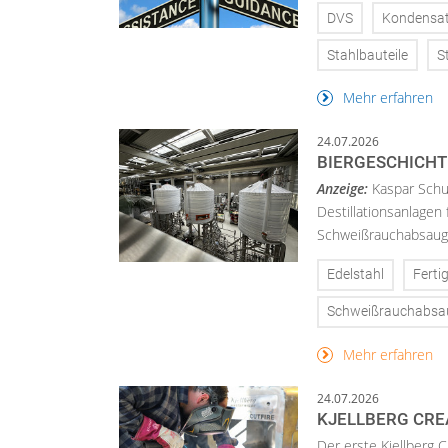
DVS
Kondensat
Stahlbauteile
S
Mehr erfahren
24.07.2026
BIERGESCHICHT
Anzeige:
Kaspar Schu
Destillationsanlagen
Schweißrauchabsaugu
Edelstahl
Ferti
Schweißrauchabs
Mehr erfahren
24.07.2026
KJELLBERG CRE
Der erste Kjellberg C