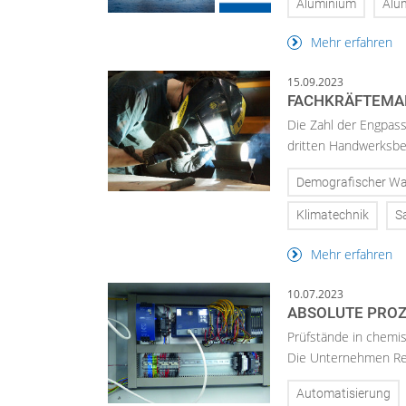
Aluminium
Alu
Mehr erfahren
15.09.2023
FACHKRÄFTEMA
Die Zahl der Engpassb
dritten Handwerksber
Demografischer Wa
Klimatechnik
S
Mehr erfahren
10.07.2023
ABSOLUTE PROZ
Prüfstände in chemi
Die Unternehmen Rei
Automatisierung