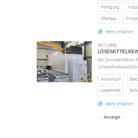
Fertigung
Indus
Ofenbau
Prozes
Mehr erfahren
30.11.2022
LÖSEMITTELREI
Bei Druckbehältern f
Schweißnahtausführun
Aluminium
Ble
Lösemittel
Sch
Mehr erfahren
- Anzeige -