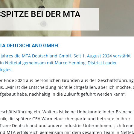
PITZE BEI DER MTA
MTA DEUTSCHLAND GMBH
 Jahres die MTA Deutschland GmbH. Seit 1. August 2024 verstärkt
in Nettetal gemeinsam mit Marco Henning, District Leader
ogies.
her Ende 2024 aus persönlichen Gründen aus der Geschäftsführung
s. „Mir ist die Entscheidung nicht leichtgefallen, aber ich möchte,
fgebaut habe, nachhaltig in die Zukunft geführt werden kann“,
Geschäftsführung ein. Wolters ist keine Unbekannte in der Branche.
chnik, die spätere GEA Wärmetauschersparte und betreute in ihrer
rane Deutschland und andere Industrie-Unternehmen. „Ich freue
in und MTA erfolgreich gemeinsam mit dem gesamten Team in Nettet