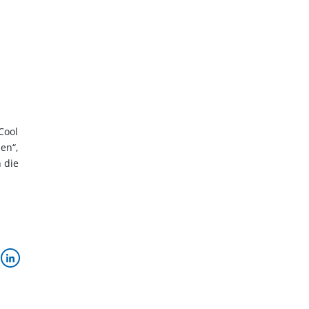
Cool
en“,
 die