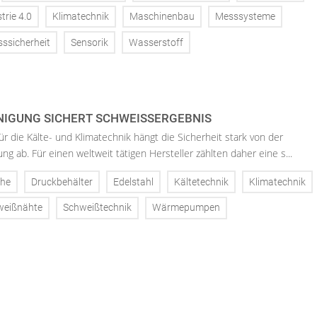
trie 4.0
Klimatechnik
Maschinenbau
Messsysteme
ssicherheit
Sensorik
Wasserstoff
NIGUNG SICHERT SCHWEISSERGEBNIS
ür die Kälte- und Klimatechnik hängt die Sicherheit stark von der
g ab. Für einen weltweit tätigen Hersteller zählten daher eine s...
che
Druckbehälter
Edelstahl
Kältetechnik
Klimatechnik
weißnähte
Schweißtechnik
Wärmepumpen