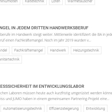
miniumlöten
Kältetechnik
Löten
Wärmetauscher
NGEL IN JEDEM DRITTEN HANDWERKSBERUF
erufe im Handwerk steigt weiter. Mittlerweile identifiziert die BA in je
uf einen Fachkräftemangel. Noch im Jahr 2019 wurden v...
ndel
Fachkräftemangel
Handwerk
Heizungstechnik
anitärtechnik
ESSSICHERHEIT IM ENTWICKLUNGSLABOR
schen Laboren müssen heute auch kurzfristig umgerüstet werden könn
ss und JUMO haben in einem gemeinsamen Partnering-Projekt eine...
Automatisierungstechnik
Effizienzsteigerung
Entwicklung