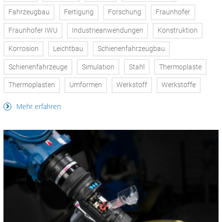
Fahrzeugbau
Fertigung
Forschung
Fraunhofer
Fraunhofer IWU
Industrieanwendungen
Konstruktion
Korrosion
Leichtbau
Schienenfahrzeugbau
Schienenfahrzeuge
Simulation
Stahl
Thermoplaste
Thermoplasten
Umformen
Werkstoff
Werkstoffe
Mehr erfahren