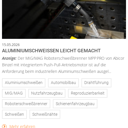
15.05.2026
ALUMINIUMSCHWEISSEN LEICHT GEMACHT
Anzeige:
Der MIG/MAG Roboterschweißbrenner MPP PRO von Abicor
Binzel mit integriertem Push-Pull-Antriebsmotor ist auf die
Anforderung beim industriellen Aluminiumschweißen ausgel...
Aluminiumschweißen
Automobilbau
Drahtführung
MIG/MAG
Nutzfahrzeugbau
Reproduzierbarkeit
Roboterschweißbrenner
Schienenfahrzeugbau
Schweißen
Schweißnähte
Mehr erfahren