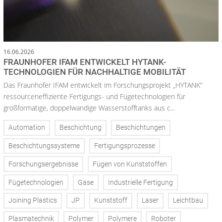
16.06.2026
FRAUNHOFER IFAM ENTWICKELT HYTANK-
TECHNOLOGIEN FÜR NACHHALTIGE MOBILITÄT
Das Fraunhofer IFAM entwickelt im Forschungsprojekt „HYTANK“
ressourceneffiziente Fertigungs- und Fügetechnologien für
großformatige, doppelwandige Wasserstofftanks aus c...
Automation
Beschichtung
Beschichtungen
Beschichtungssysteme
Fertigungsprozesse
Forschungsergebnisse
Fügen von Kunststoffen
Fügetechnologien
Gase
Industrielle Fertigung
Joining Plastics
JP
Kunststoff
Laser
Leichtbau
Plasmatechnik
Polymer
Polymere
Roboter