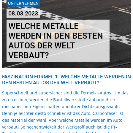
UNTERNEHMEN
08.03.2023
WELCHE METALLE
WERDEN IN DEN BESTEN
AUTOS DER WELT
VERBAUT?
FASZINATION FORMEL 1: WELCHE METALLE WERDEN IN
DEN BESTEN AUTOS DER WELT VERBAUT?
Superschnell und supersicher sind die Formel-1-Autos. Um das
zu erreichen, werden die Bauteilwerkstoffe anhand ihrer
mechanischen Eigenschaften und ihrer Dichte ausgewählt.
Denn je leichter desto schneller ist das Auto. Carbonfaser ist
das Material der Wahl. Aber welche Metalle werden im Auto
verbaut? So hochentwickelt der Werkstoff auch ist, die F1-