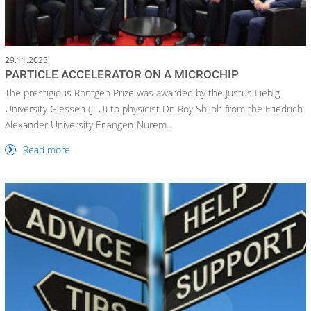
29.11.2023
PARTICLE ACCELERATOR ON A MICROCHIP
The prestigious Röntgen Prize was awarded by the Justus Liebig
University Giessen (JLU) to physicist Dr. Roy Shiloh from the Friedrich-
Alexander University Erlangen-Nurem...
Read more