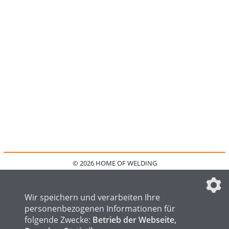
© 2026 HOME OF WELDING
HOME
KONTAKT
MEDIADATEN
DATENSCHUTZ
IMPRESSUM
FAQ
DATENSCHUTZEINSTELLUNGEN
Wir speichern und verarbeiten Ihre
personenbezogenen Informationen für
folgende Zwecke:
Betrieb der Webseite,