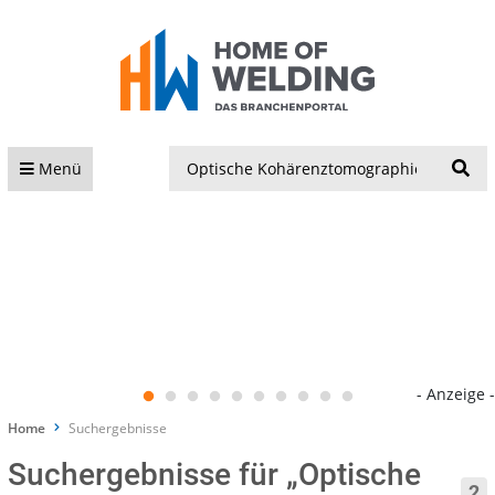
S
Menü
- Anzeige -
Home
Suchergebnisse
Suchergebnisse für „Optische
2