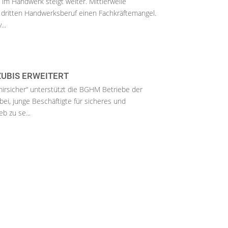
im Handwerk steigt weiter. Mittlerweile
em dritten Handwerksberuf einen Fachkräftemangel.
..
ZUBIS ERWEITERT
irsicher“ unterstützt die BGHM Betriebe der
ei, junge Beschäftigte für sicheres und
b zu se...