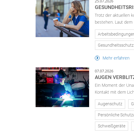
25.07.2026
GESUNDHEITSR
Trotz der aktuellen 
bestehen. Laut dem 
Arbeitsbedingunge
Gesundheitsschutz
Mehr erfahren
07.07.2026
AUGEN VERBLIT
Ein Moment der Unac
Kontakt mit dem Licht
Augenschutz
G
Persönliche Schut
Schweißgeräte