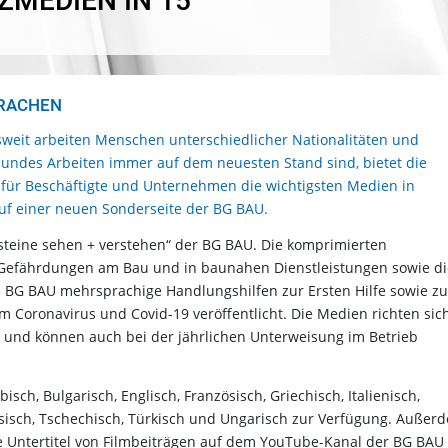
ZMEDIEN IN 15
PRACHEN
weit arbeiten Menschen unterschiedlicher Nationalitäten und
sundes Arbeiten immer auf dem neuesten Stand sind, bietet die
 für Beschäftigte und Unternehmen die wichtigsten Medien in
f einer neuen Sonderseite der BG BAU.
steine sehen + verstehen“ der BG BAU. Die komprimierten
le Gefährdungen am Bau und in baunahen Dienstleistungen sowie di
G BAU mehrsprachige Handlungshilfen zur Ersten Hilfe sowie z
oronavirus und Covid-19 veröffentlicht. Die Medien richten sic
 und können auch bei der jährlichen Unterweisung im Betrieb
ch, Bulgarisch, Englisch, Französisch, Griechisch, Italienisch,
ussisch, Tschechisch, Türkisch und Ungarisch zur Verfügung. Außer
die Untertitel von Filmbeiträgen auf dem YouTube-Kanal der BG BAU