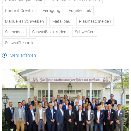
Content Creator
Fertigung
Fügetechnik
Manuelles Schweißen
Metallbau
Plasmaschneiden
Schneiden
Schweißelektroden
Schweißen
Schweißtechnik
Mehr erfahren