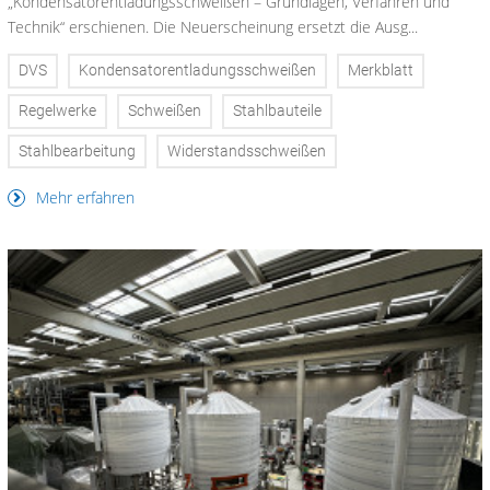
„Kondensatorentladungsschweißen – Grundlagen, Verfahren und
Technik“ erschienen. Die Neuerscheinung ersetzt die Ausg...
DVS
Kondensatorentladungsschweißen
Merkblatt
Regelwerke
Schweißen
Stahlbauteile
Stahlbearbeitung
Widerstandsschweißen
Mehr erfahren