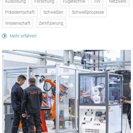
Ausbildung
Forschung
Fügetechnik
IIW
Netzwerk
Präsidentschaft
Schweißen
Schweißprozesse
Wissenschaft
Zertifizierung
Mehr erfahren