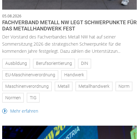
05.08.2026
FACHVERBAND METALL NW LEGT SCHWERPUNKTE FÜR
DAS METALLHANDWERK FEST
Der Vorstand des Fachverbandes Metall NW hat auf seiner
Sommersitzung 2026 die strategischen Schwerpunkte für die
kommenden Jahre festgelegt. Dazu zählen die Unterstützun...
Ausbildung
Berufsorientierung
DIN
EU-Maschinenverordnung
Handwerk
Maschinenverordnung
Metall
Metallhandwerk
Norm
Normen
TIG
Mehr erfahren