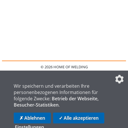
© 2026 HOME OF WELDING
HOME
KONTAKT
MEDIADATEN
DATENSCHUTZ
IMPRESSUM
FAQ
DATENSCHUTZEINSTELLUNGEN
Wir speichern und verarbeiten Ihre
personenbezogenen Informationen für
folgende Zwecke:
Betrieb der Webseite,
Besucher-Statistiken
.
HOME OF STEEL
HOME OF FOUNDRY
HOME OF LOGISTICS
✗ Ablehnen
✓ Alle akzeptieren
Einstellungen
...