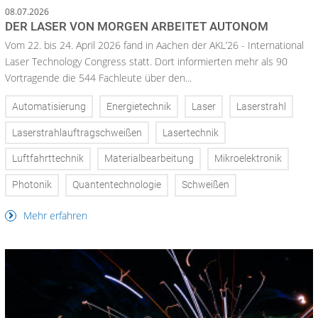
08.07.2026
DER LASER VON MORGEN ARBEITET AUTONOM
Vom 22. bis 24. April 2026 fand in Aachen der AKL’26 - International
Laser Technology Congress statt. Dort informierten mehr als 90
Vortragende die 544 Fachleute über den...
Automatisierung
Energietechnik
Laser
Laserstrahl
Laserstrahlauftragschweißen
Lasertechnik
Luftfahrttechnik
Materialbearbeitung
Mikroelektronik
Photonik
Quantentechnologie
Schweißen
Mehr erfahren