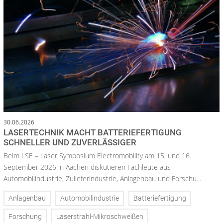
30.06.2026
LASERTECHNIK MACHT BATTERIEFERTIGUNG
SCHNELLER UND ZUVERLÄSSIGER
Beim LSE – Laser Symposium Electromobility am 15. und 16.
September 2026 in Aachen diskutieren Fachleute aus
Automobilindustrie, Zulieferindustrie, Anlagenbau und Forschu...
Anlagenbau
Automobilindustrie
Batteriefertigung
Forschung
Laserstrahl-Mikroschweißen