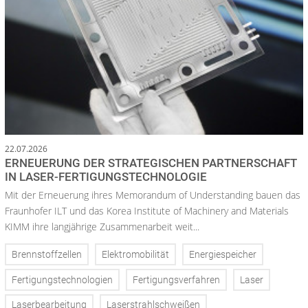
22.07.2026
ERNEUERUNG DER STRATEGISCHEN PARTNERSCHAFT
IN LASER-FERTIGUNGSTECHNOLOGIE
Mit der Erneuerung ihres Memorandum of Understanding bauen das
Fraunhofer ILT und das Korea Institute of Machinery and Materials
KIMM ihre langjährige Zusammenarbeit weit...
Brennstoffzellen
Elektromobilität
Energiespeicher
Fertigungstechnologien
Fertigungsverfahren
Laser
Laserbearbeitung
Laserstrahlschweißen