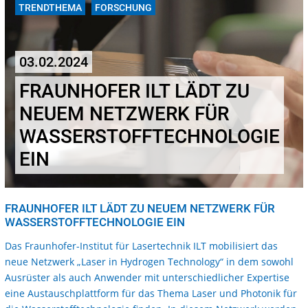
TRENDTHEMA
FORSCHUNG
03.02.2024
FRAUNHOFER ILT LÄDT ZU
NEUEM NETZWERK FÜR
WASSERSTOFFTECHNOLOGIE
EIN
FRAUNHOFER ILT LÄDT ZU NEUEM NETZWERK FÜR
WASSERSTOFFTECHNOLOGIE EIN
Das Fraunhofer-Institut für Lasertechnik ILT mobilisiert das
neue Netzwerk „Laser in Hydrogen Technology“ in dem sowohl
Ausrüster als auch Anwender mit unterschiedlicher Expertise
eine Austauschplattform für das Thema Laser und Photonik für