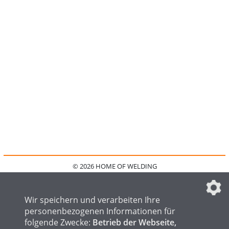
© 2026 HOME OF WELDING
HOME
KONTAKT
MEDIADATEN
DATENSCHUTZ
IMPRESSUM
FAQ
DATENSCHUTZEINSTELLUNGEN
Wir speichern und verarbeiten Ihre
personenbezogenen Informationen für
folgende Zwecke:
Betrieb der Webseite,