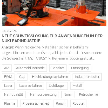
03.08.2026
NEUE SCHWEISSLÖSUNG FÜR ANWENDUNGEN IN DER N
UKLEARINDUSTRIE
Anzeige:
Wenn radioaktive Materialien sicher in Behältern
eingeschlossen werden müssen, zählt jedes Detail – insbesondere
die Schweißnaht. Mit TANICS™ R-TIG, einem robotergestützt...
AM
Automobilindustrie
Behälter
Entsorgung
EWM
Gas
Hochleistungsverfahren
Industrieroboter
Laser
Laserverfahren
Lichtbogen
Metall
Nahtqualität
Nahtvorbereitung
Norm
Petrochemie
Plasma
Prozesssicherheit
Rauch
Roboter