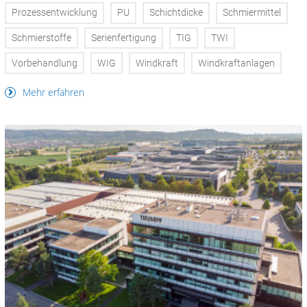
Prozessentwicklung
PU
Schichtdicke
Schmiermittel
Schmierstoffe
Serienfertigung
TIG
TWI
Vorbehandlung
WIG
Windkraft
Windkraftanlagen
Mehr erfahren