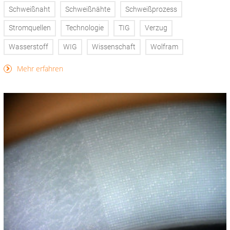
Schweißnaht
Schweißnähte
Schweißprozess
Stromquellen
Technologie
TIG
Verzug
Wasserstoff
WIG
Wissenschaft
Wolfram
Mehr erfahren