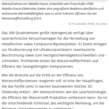
Nahaufnahme von Metallschaum, entwickelt vom Fraunhofer IFAM.
Metallschaum-Elektroden bieten eine vergrößerte Reaktionsoberfläche und
verbesserte Wärmeleitfähigkeit, was zu einer höheren Effizienz bei der
Wasserstoffherstellung führt.
© Fraunhofer IFAM, Dresden
Das 300 Quadratmeter große HydrogenLab verfügt über
lasertechnische Versuchsanlagen für die Herstellung von
metallischen sowie Compound-Bipolarplatten. Es bietet Anlagen
zur Strukturierung mit Ultrakurzpulslasern, laserbasierte
Beschichtung sowie zum Hochgeschwindigkeitsschweißen und -
schneiden. Prüfstände testen die Wasserstoffdichtheit und
Effizienz der lasergefertigten Komponenten.
Wie die Branche auf die Kritik an der Effizienz von
Wasserstoffprozessen reagieren soll, ist eine der Hauptfragen,
die das fünfte LKH2 in Aachen beantworten möchte. Dr.
Olowinsky erklärt: „Wir demonstrieren, wie die Lasertechnologie
die Effizienz der Wasserstoff-Produktion verbessern kann. Sie ist
der entscheidende Schlüssel, das wichtigste Werkzeug, um die
Prozesse und Komponenten zu optimieren.“