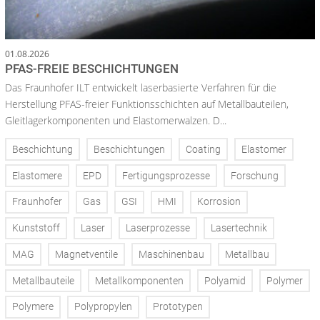
01.08.2026
PFAS-FREIE BESCHICHTUNGEN
Das Fraunhofer ILT entwickelt laserbasierte Verfahren für die
Herstellung PFAS-freier Funktionsschichten auf Metallbauteilen,
Gleitlagerkomponenten und Elastomerwalzen. D...
Beschichtung
Beschichtungen
Coating
Elastomer
Elastomere
EPD
Fertigungsprozesse
Forschung
Fraunhofer
Gas
GSI
HMI
Korrosion
Kunststoff
Laser
Laserprozesse
Lasertechnik
MAG
Magnetventile
Maschinenbau
Metallbau
Metallbauteile
Metallkomponenten
Polyamid
Polymer
Polymere
Polypropylen
Prototypen