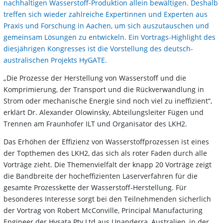
nachhaltigen Wasserstoff-Produktion allein bewältigen. Deshalb
treffen sich wieder zahlreiche Expertinnen und Experten aus
Praxis und Forschung in Aachen, um sich auszutauschen und
gemeinsam Lösungen zu entwickeln. Ein Vortrags-Highlight des
diesjährigen Kongresses ist die Vorstellung des deutsch-
australischen Projekts HyGATE.
„Die Prozesse der Herstellung von Wasserstoff und die
Komprimierung, der Transport und die Rückverwandlung in
Strom oder mechanische Energie sind noch viel zu ineffizient“,
erklärt Dr. Alexander Olowinsky, Abteilungsleiter Fügen und
Trennen am Fraunhofer ILT und Organisator des LKH2.
Das Erhöhen der Effizienz von Wasserstoffprozessen ist eines
der Topthemen des LKH2, das sich als roter Faden durch alle
Vorträge zieht. Die Themenvielfalt der knapp 20 Vorträge zeigt
die Bandbreite der hocheffizienten Laserverfahren für die
gesamte Prozesskette der Wasserstoff-Herstellung. Für
besonderes Interesse sorgt bei den Teilnehmenden sicherlich
der Vortrag von Robert McConville, Principal Manufacturing
Engineer der Hysata Pty Ltd aus Unanderra, Australien, in der