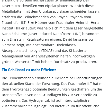
erklärt die Vorteile hochpräziser Strahlablenkung beim
Lasermikroschweißen von Bipolarplatten. Wie sich diese
Metallplatten mit dem Ultrakurzpulslaser schneiden lassen,
erfahren die Teilnehmenden von Stoyan Stoyanov vom
Fraunhofer ILT. Eike Hübner vom Fraunhofer-Heinrich-Hertz-
Institut HHI erläutert, weshalb sich mit dem Laser hergestellte
Nano-Schäume (Laser Induced Nanofoams, LINF) besonders
zum Einsatz in Katalysatoren eignen. David Janssens von
Siemens zeigt, wie abstimmbare Diodenlaser-
Absorptionstechnologie (TDLAS) und das KI-basierte
Management von Analysesystemen helfen, hochwertigen
grünen Wasserstoff mit hohem Durchsatz zu produzieren.
Ein Schlüssel zu mehr Effizienz
Die Teilnehmenden erkunden außerdem bei Laborführungen
den aktuellen Stand der Forschung. Das Fraunhofer ILT hat mit
dem HydrogenLab optimale Bedingungen geschaffen, um die
Brennstoffzelle von den Grundlagen bis zur Serienreife zu
optimieren. Das HydrogenLab ist auf interdisziplinäre
Zusammenarbeit ausgelegt und bietet Raum für öffentliche