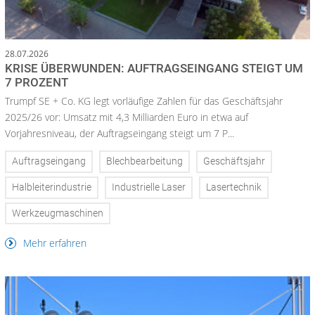
28.07.2026
KRISE ÜBERWUNDEN: AUFTRAGSEINGANG STEIGT UM
7 PROZENT
Trumpf SE + Co. KG legt vorläufige Zahlen für das Geschäftsjahr
2025/26 vor: Umsatz mit 4,3 Milliarden Euro in etwa auf
Vorjahresniveau, der Auftragseingang steigt um 7 P...
Auftragseingang
Blechbearbeitung
Geschäftsjahr
Halbleiterindustrie
Industrielle Laser
Lasertechnik
Werkzeugmaschinen
Mehr erfahren