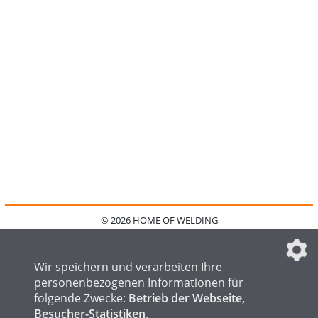
© 2026 HOME OF WELDING
HOME
KONTAKT
MEDIADATEN
DATENSCHUTZ
IMPRESSUM
FAQ
DATENSCHUTZEINSTELLUNGEN
Wir speichern und verarbeiten Ihre
personenbezogenen Informationen für
folgende Zwecke:
Betrieb der Webseite,
Besucher-Statistiken
.