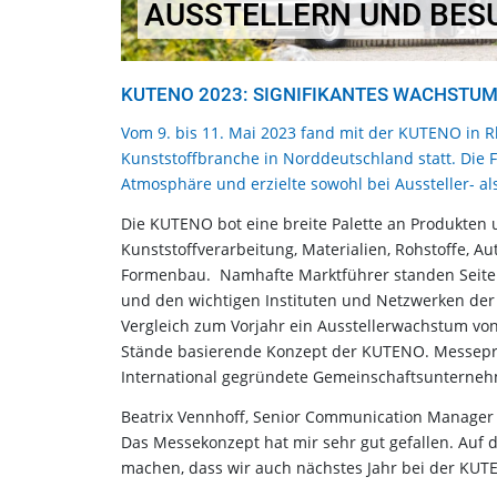
AUSSTELLERN UND BES
KUTENO 2023: SIGNIFIKANTES WACHSTUM
Vom 9. bis 11. Mai 2023 fand mit der KUTENO in R
Kunststoffbranche in Norddeutschland statt. Die 
Atmosphäre und erzielte sowohl bei Aussteller- 
Die KUTENO bot eine breite Palette an Produkte
Kunststoffverarbeitung, Materialien, Rohstoffe, A
Formenbau. Namhafte Marktführer standen Seite a
und den wichtigen Instituten und Netzwerken der 
Vergleich zum Vorjahr ein Ausstellerwachstum von 
Stände basierende Konzept der KUTENO. Messepre
International gegründete Gemeinschaftsunternehm
Beatrix Vennhoff, Senior Communication Manager bei
Das Messekonzept hat mir sehr gut gefallen. Auf d
machen, dass wir auch nächstes Jahr bei der KUT