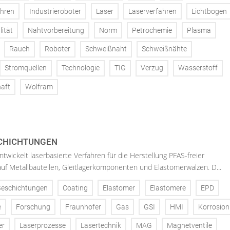
ahren
Industrieroboter
Laser
Laserverfahren
Lichtbogen
ität
Nahtvorbereitung
Norm
Petrochemie
Plasma
Rauch
Roboter
Schweißnaht
Schweißnähte
Stromquellen
Technologie
TIG
Verzug
Wasserstoff
aft
Wolfram
SCHICHTUNGEN
twickelt laserbasierte Verfahren für die Herstellung PFAS-freier
uf Metallbauteilen, Gleitlagerkomponenten und Elastomerwalzen. D...
Beschichtungen
Coating
Elastomer
Elastomere
EPD
e
Forschung
Fraunhofer
Gas
GSI
HMI
Korrosion
er
Laserprozesse
Lasertechnik
MAG
Magnetventile