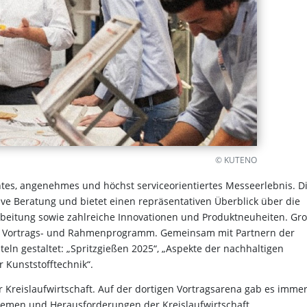
© KUTENO
tes, angenehmes und höchst serviceorientiertes Messeerlebnis. D
ive Beratung und bietet einen repräsentativen Überblick über die
beitung sowie zahlreiche Innovationen und Produktneuheiten. Gr
as Vortrags- und Rahmenprogramm. Gemeinsam mit Partnern der
n gestaltet: „Spritzgießen 2025“, „Aspekte der nachhaltigen
 Kunststofftechnik“.
 Kreislaufwirtschaft. Auf der dortigen Vortragsarena gab es imme
hemen und Herausforderungen der Kreislaufwirtschaft.