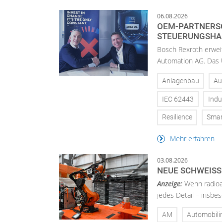
06.08.2026
OEM-PARTNERSC
STEUERUNGSH
Bosch Rexroth erwei
Automation AG. Das U
Anlagenbau
Au
IEC 62443
Indu
Resilience
Smar
Mehr erfahren
03.08.2026
NEUE SCHWEISS
Anzeige:
Wenn radioa
jedes Detail – insbe
AM
Automobili