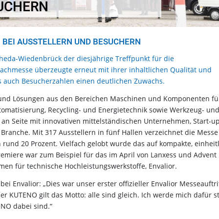
UCHERN
 BEI AUSSTELLERN UND BESUCHERN
heda-Wiedenbrück der diesjährige Treffpunkt für die
Fachmesse überzeugte erneut mit ihrer inhaltlichen Qualität und
als auch Besucherzahlen einen deutlichen Zuwachs.
n und Lösungen aus den Bereichen Maschinen und Komponenten fü
utomatisierung, Recycling- und Energietechnik sowie Werkzeug- un
n Seite mit innovativen mittelständischen Unternehmen, Start-u
Branche. Mit 317 Ausstellern in fünf Hallen verzeichnet die Messe
rund 20 Prozent. Vielfach gelobt wurde das auf kompakte, einheit
miere war zum Beispiel für das im April von Lanxess und Advent
en für technische Hochleistungswerkstoffe, Envalior.
 Envalior: „Dies war unser erster offizieller Envalior Messeauftrit
er KUTENO gilt das Motto: alle sind gleich. Ich werde mich dafür s
ENO dabei sind.“