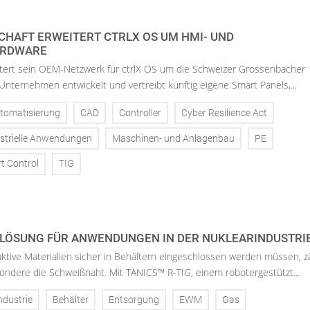
HAFT ERWEITERT CTRLX OS UM HMI- UND
ARDWARE
tert sein OEM-Netzwerk für ctrlX OS um die Schweizer Grossenbacher
nternehmen entwickelt und vertreibt künftig eigene Smart Panels,...
tomatisierung
CAD
Controller
Cyber Resilience Act
strielle Anwendungen
Maschinen- und Anlagenbau
PE
t Control
TIG
LÖSUNG FÜR ANWENDUNGEN IN DER NUKLEARINDUSTRIE
ktive Materialien sicher in Behältern eingeschlossen werden müssen, z
sondere die Schweißnaht. Mit TANICS™ R-TIG, einem robotergestützt...
ndustrie
Behälter
Entsorgung
EWM
Gas