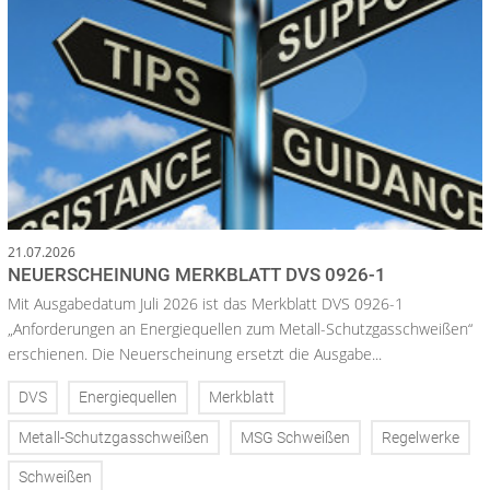
21.07.2026
NEUERSCHEINUNG MERKBLATT DVS 0926-1
Mit Ausgabedatum Juli 2026 ist das Merkblatt DVS 0926-1
„Anforderungen an Energiequellen zum Metall-Schutzgasschweißen“
erschienen. Die Neuerscheinung ersetzt die Ausgabe...
DVS
Energiequellen
Merkblatt
Metall-Schutzgasschweißen
MSG Schweißen
Regelwerke
Schweißen