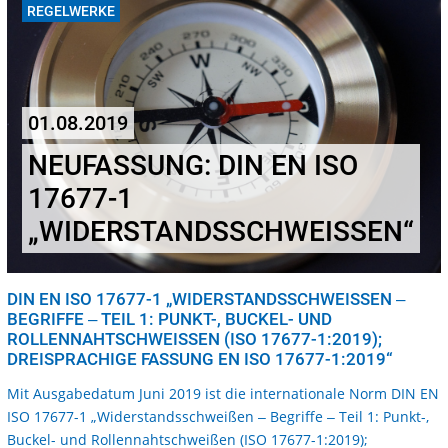
REGELWERKE
01.08.2019
NEUFASSUNG: DIN EN ISO
17677-1
„WIDERSTANDSSCHWEISSEN“
DIN EN ISO 17677-1 „WIDERSTANDSSCHWEISSEN ‒ B
EGRIFFE ‒ TEIL 1: PUNKT-, BUCKEL- UND R
OLLENNAHTSCHWEISSEN (ISO 17677-1:2019); DR
EISPRACHIGE FASSUNG EN ISO 17677-1:2019“
Mit Ausgabedatum Juni 2019 ist die internationale Norm DIN EN
ISO 17677-1 „Widerstandsschweißen ‒ Begriffe ‒ Teil 1: Punkt-,
Buckel- und Rollennahtschweißen (ISO 17677-1:2019);