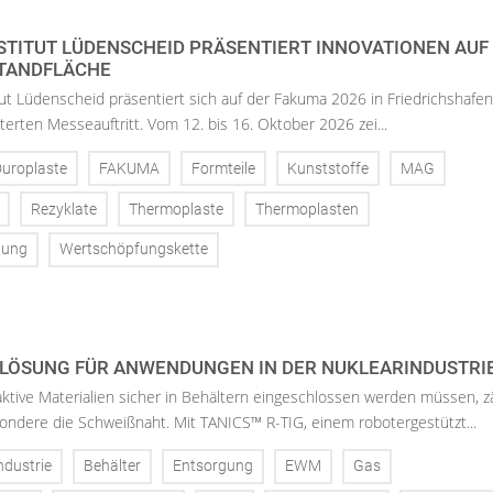
STITUT LÜDENSCHEID PRÄSENTIERT INNOVATIONEN AUF
STANDFLÄCHE
tut Lüdenscheid präsentiert sich auf der Fakuma 2026 in Friedrichshafen
terten Messeauftritt. Vom 12. bis 16. Oktober 2026 zei...
uroplaste
FAKUMA
Formteile
Kunststoffe
MAG
Rezyklate
Thermoplaste
Thermoplasten
tung
Wertschöpfungskette
LÖSUNG FÜR ANWENDUNGEN IN DER NUKLEARINDUSTRIE
ktive Materialien sicher in Behältern eingeschlossen werden müssen, z
sondere die Schweißnaht. Mit TANICS™ R-TIG, einem robotergestützt...
ndustrie
Behälter
Entsorgung
EWM
Gas