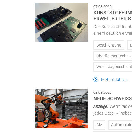
07.08.2026
KUNSTSTOFF-IN
ERWEITERTER 
Das Kunststoff-Insti
einem deutlich erwei
Beschichtung
D
Oberflächentechnik
Werkzeugbeschich
Mehr erfahren
03.08.2026
NEUE SCHWEISS
Anzeige:
Wenn radioa
jedes Detail – insbe
AM
Automobili