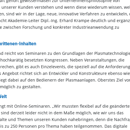
chaft gehört gewissermaßen zur Unternehmensphilosophie von
se unserer Kunden verstehen und wenn diese wiederum wissen, we
, sind wir in der Lage, neue, innovative Verfahren zu entwickeln, 
ht Akademie-Leiter Dipl.-Ing. Erhard Krampe deutlich und ergänz
ke zwischen Forschung und konkreter Industrieanwendung zu
rittenen-Inhalten
nd reicht von Seminaren zu den Grundlagen der Plasmatechnologi
hochkarätig besetzten Kongressen. Neben Veranstaltungen, die
echen, gibt es auch Einzelevents, die speziell auf die Anforderun
 Angebot richtet sich an Entwickler und Konstrukteure ebenso wie
liegt dabei auf den Bedienern der Plasmaanlagen. Oberstes Ziel vo
 möglich zu gestalten.
Welt
ngt mit Online-Seminaren. „Wir mussten flexibel auf die geänderte
sind derzeit leider nicht in dem Maße möglich, wie wir uns das
nhalte und Themen unseren Kunden nahebringen, denn die Nachfr
 Bis zu 250 Personen pro Thema haben teilgenommen. Das digitale