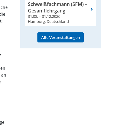
Schweißfachmann (SFM) –
lche
Gesamtlehrgang
die
31.08. – 01.12.2026
t:
Hamburg, Deutschland
Alle Veranstaltungen
e
gen
 an
n
age