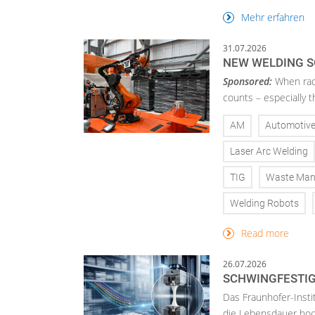
Mehr erfahren
31.07.2026
NEW WELDING S
Sponsored:
When radi
counts – especially 
AM
Automotiv
Laser Arc Welding
TIG
Waste Ma
Welding Robots
Read more
26.07.2026
SCHWINGFESTIG
Das Fraunhofer-Insti
die Lebensdauer hoch