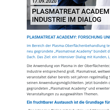
17.09.2020
PLASMATREAT ACADEM
INDUSTRIE IM DIALOG
PLASMATREAT ACADEMY: FORSCHUNG UND 
Im Bereich der Plasma-Oberflächenbehandlung tei
neu gegründete „Plasmatreat Academy“ bündelt di
Dach. Das Ziel: ein intensiver Dialog mit Kunden,
Die Anwendung von Plasma in der Oberflächentech
Industrie entsprechend groß. Plasmatreat, weltwe
veranstaltet daher bereits seit Jahren regelmä
seinen Anwendungsmöglichkeiten. Jetzt bündeln d
gegründeten „Plasmatreat Academy“ und erweitern 
Veranstaltungen zu ausgewählten Themen.
Ein fruchtbarer Austausch ist die Grundlage fü