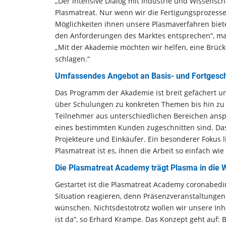
„Der intensive Dialog mit Industrie und Wissens
Plasmatreat. Nur wenn wir die Fertigungsprozes
Möglichkeiten ihnen unsere Plasmaverfahren bieten
den Anforderungen des Marktes entsprechen“, mac
„Mit der Akademie möchten wir helfen, eine Brüc
schlagen.“
Umfassendes Angebot an Basis- und Fortgesch
Das Programm der Akademie ist breit gefächert u
über Schulungen zu konkreten Themen bis hin zu 
Teilnehmer aus unterschiedlichen Bereichen anspr
eines bestimmten Kunden zugeschnitten sind. Das
Projekteure und Einkäufer. Ein besonderer Fokus 
Plasmatreat ist es, ihnen die Arbeit so einfach wie
Die Plasmatreat Academy trägt Plasma in die 
Gestartet ist die Plasmatreat Academy coronabedi
Situation reagieren, denn Präsenzveranstaltungen 
wünschen. Nichtsdestotrotz wollen wir unsere I
ist da“, so Erhard Krampe. Das Konzept geht auf: