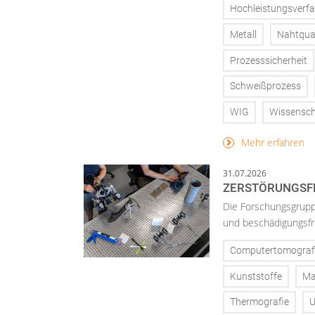
Hochleistungsverf
Metall
Nahtqual
Prozesssicherheit
Schweißprozess
WIG
Wissensch
Mehr erfahren
31.07.2026
ZERSTÖRUNGSFR
Die Forschungsgruppe
und beschädigungsfre
Computertomograf
Kunststoffe
Ma
Thermografie
U