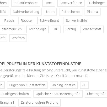
ahren
Industrieroboter
Laser
Laserverfahren
Lichtbogen
ität
Nahtvorbereitung
Norm
Petrochemie
Plasma
Rauch
Roboter
Schweißnaht
Schweißnähte
Stromquellen
Technologie
TIG
Verzug
Wasserstoff
aft
Wolfram
EI PRÜFEN IN DER KUNSTSTOFFINDUSTRIE
 Zerstörungsfreie Prüfung am SKZ untersucht, wie Kunststoffe zuverlä
i geprüft werden können. Ziel ist es, Qualitätsmerkmale f...
ie
Fügen von Kunststoffen
Joining Plastics
JP
terialeigenschaften
Optische Kohärenztomografie
Shearografie
ltraschall
Zerstörungsfreie Prüfung