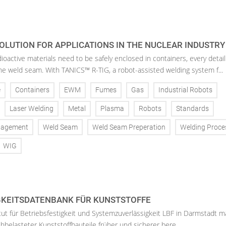
OLUTION FOR APPLICATIONS IN THE NUCLEAR INDUSTRY
oactive materials need to be safely enclosed in containers, every detail
the weld seam. With TANICS™ R-TIG, a robot-assisted welding system f...
e
Containers
EWM
Fumes
Gas
Industrial Robots
Laser Welding
Metal
Plasma
Robots
Standards
nagement
Weld Seam
Weld Seam Preperation
Welding Proce
WIG
KEITSDATENBANK FÜR KUNSTSTOFFE
tut für Betriebsfestigkeit und Systemzuverlässigkeit LBF in Darmstadt m
belasteter Kunststoffbauteile früher und sicherer bere...