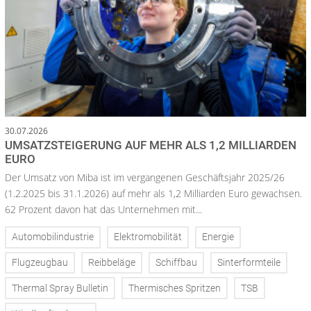
30.07.2026
UMSATZSTEIGERUNG AUF MEHR ALS 1,2 MILLIARDEN
EURO
Der Umsatz von Miba ist im vergangenen Geschäftsjahr 2025/26
(1.2.2025 bis 31.1.2026) auf mehr als 1,2 Milliarden Euro gewachsen.
62 Prozent davon hat das Unternehmen mit...
Automobilindustrie
Elektromobilität
Energie
Flugzeugbau
Reibbeläge
Schiffbau
Sinterformteile
Thermal Spray Bulletin
Thermisches Spritzen
TSB