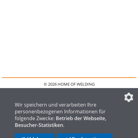
© 2026 HOME OF WELDING
HOME
KONTAKT
MEDIADATEN
DATENSCHUTZ
IMPRESSUM
FAQ
DATENSCHUTZEINSTELLUNGEN
Wir speichern und verarbeiten Ihre
personenbezogenen Informationen für
folgende Zwecke:
Betrieb der Webseite,
Besucher-Statistiken
.
HOME OF STEEL
HOME OF FOUNDRY
HOME OF LOGISTICS