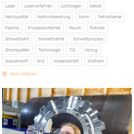
Laser
Laserverfahren
Lichtbogen
Metall
Nahtqualität
Nahtvorbereitung
Norm
Petrochemie
Plasma
Prozesssicherheit
Rauch
Roboter
Schweißnaht
Schweißnähte
Schweißprozess
Stromquellen
Technologie
TIG
Verzug
Wasserstoff
WIG
Wissenschaft
Wolfram
Mehr erfahren