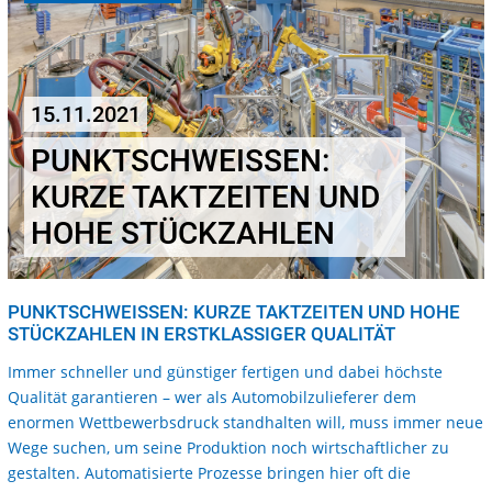
15.11.2021
PUNKTSCHWEISSEN: K
URZE TAKTZEITEN UND H
OHE STÜCKZAHLEN
PUNKTSCHWEISSEN: KURZE TAKTZEITEN UND HOHE S
TÜCKZAHLEN IN ERSTKLASSIGER QUALITÄT
Immer schneller und günstiger fertigen und dabei höchste
Qualität garantieren – wer als Automobilzulieferer dem
enormen Wettbewerbsdruck standhalten will, muss immer neue
Wege suchen, um seine Produktion noch wirtschaftlicher zu
gestalten. Automatisierte Prozesse bringen hier oft die