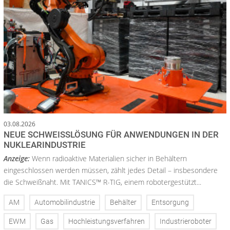
03.08.2026
NEUE SCHWEISSLÖSUNG FÜR ANWENDUNGEN IN DER N
UKLEARINDUSTRIE
Anzeige:
Wenn radioaktive Materialien sicher in Behältern
eingeschlossen werden müssen, zählt jedes Detail – insbesondere
die Schweißnaht. Mit TANICS™ R-TIG, einem robotergestützt...
AM
Automobilindustrie
Behälter
Entsorgung
EWM
Gas
Hochleistungsverfahren
Industrieroboter