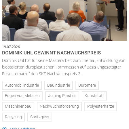
19.07.2026
DOMINIK UHL GEWINNT NACHWUCHSPREIS
Dominik Uhl hat für seine Masterarbeit zum Thema „Entwicklung von
biobasierten duroplastischen Formmassen auf Basis ungesättigter
Polyesterharze“ den SKZ-Nachwuchspreis 2...
Automobilindustrie
Bauindustrie
Duromere
Fügen von Metallen
Joining Plastics
Kunststoff
Maschinenbau
Nachwuchsförderung
Polyesterharze
Recycling
Spritzguss