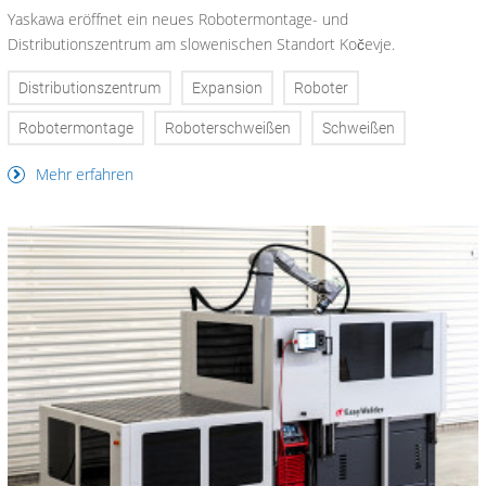
Yaskawa eröffnet ein neues Robotermontage- und
Distributionszentrum am slowenischen Standort Kočevje.
Distributionszentrum
Expansion
Roboter
Robotermontage
Roboterschweißen
Schweißen
Mehr erfahren