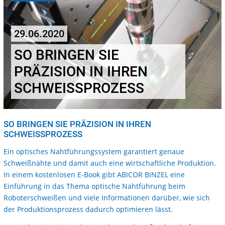
29.06.2020
SO BRINGEN SIE
PRÄZISION IN IHREN
SCHWEISSPROZESS
SO BRINGEN SIE PRÄZISION IN IHREN
SCHWEISSPROZESS
Ein optisches Nahtführungssystem garantiert genaue
Schweißnähte und damit auch eine wirtschaftliche Produktion.
In einem kostenlosen E-Book gibt ABICOR BINZEL eine
Einführung in das Thema optische Nahtführung beim
Roboterschweißen und viele Informationen darüber, wie sich
der Produktionsprozess dadurch optimieren lässt.