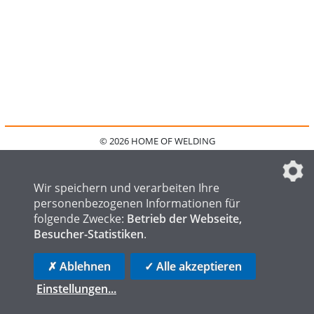
© 2026 HOME OF WELDING
HOME
KONTAKT
MEDIADATEN
DATENSCHUTZ
IMPRESSUM
FAQ
DATENSCHUTZEINSTELLUNGEN
Wir speichern und verarbeiten Ihre
personenbezogenen Informationen für
folgende Zwecke:
Betrieb der Webseite,
Besucher-Statistiken
.
HOME OF STEEL
HOME OF FOUNDRY
HOME OF LOGISTICS
✗ Ablehnen
✓ Alle akzeptieren
Einstellungen
...
die profilschmiede - Internetagentur