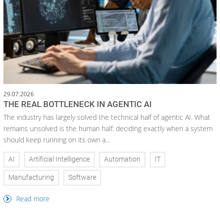
29.07.2026
THE REAL BOTTLENECK IN AGENTIC AI
The industry has largely solved the technical half of agentic AI. What
remains unsolved is the human half: deciding exactly when a system
should keep running on its own a...
AI
Artificial Intelligence
Automation
IT
Manufacturing
Software
Read more