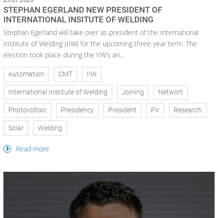
STEPHAN EGERLAND NEW PRESIDENT OF
INTERNATIONAL INSITUTE OF WELDING
Stephan Egerland will take over as president of the International
Institute of Welding (IIW) for the upcoming three-year term. The
election took place during the IIW’s an...
Automation
CMT
IIW
International Institute of Welding
Joining
Networt
Photovoltaic
Presidency
President
PV
Research
Solar
Welding
Read more