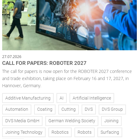
27.07.2026
CALL FOR PAPERS: ROBOTER 2027
The call for papers is now open for the ROBOTER 2027 conference
and trade exhibition, taking place on February 16 and 17, 2027, in
Hannover, Germany.
Additive Manufacturing
AI
Artificial Intelligence
Automation
Coating
Cutting
DVS
DVS Group
DVS Media GmbH
German Welding Society
Joining
Joining Technology
Robotics
Robots
Surfacing