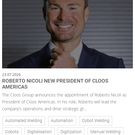
23.07.2026
ROBERTO NICOLI NEW PRESIDENT OF CLOOS
AMERICAS
The Cloos Group announces the appointment of Roberto Nicoli as
President of Cloos Americas. In his role, Roberto will lead the
company’s operations and drive strategic gr...
Automated Welding
Automation
Cobot Welding
Cobots
Digitalisation
Digitization
Manual Welding