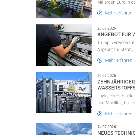
Milliarden Euro in e
Mehr erfahren
23.07.2026
ANGEBOT FÜR 
Trumpf vereinbart e
Angebot für Stanz-,
Mehr erfahren
20.07.2026
ZEHNJÄHRIGER 
WASSERSTOFF
Lhyfe, ein Herstell
und Mobilität, hat ei
Mehr erfahren
14.07.2026
NEUES TECHNI