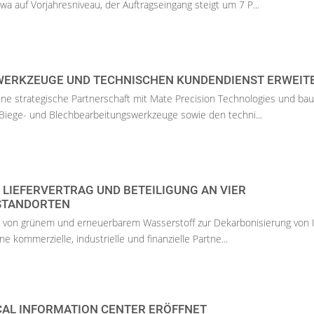
twa auf Vorjahresniveau, der Auftragseingang steigt um 7 P...
WERKZEUGE UND TECHNISCHEN KUNDENDIENST ERWEIT
ine strategische Partnerschaft mit Mate Precision Technologies und bau
 Biege- und Blechbearbeitungswerkzeuge sowie den techni...
LIEFERVERTRAG UND BETEILIGUNG AN VIER
STANDORTEN
er von grünem und erneuerbarem Wasserstoff zur Dekarbonisierung von 
ne kommerzielle, industrielle und finanzielle Partne...
CAL INFORMATION CENTER ERÖFFNET