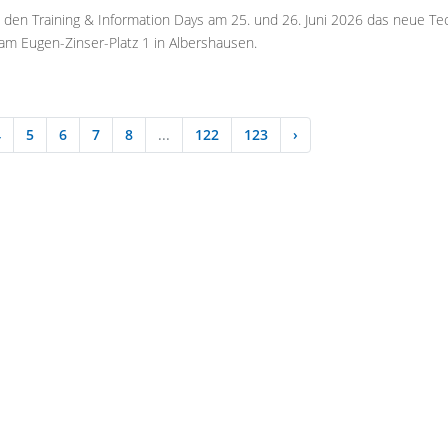
t den Training & Information Days am 25. und 26. Juni 2026 das neue Te
am Eugen-Zinser-Platz 1 in Albershausen.
4
5
6
7
8
...
122
123
›