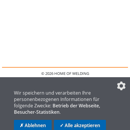
© 2026 HOME OF WELDING
HOME
KONTAKT
MEDIADATEN
DATENSCHUTZ
IMPRESSUM
FAQ
DATENSCHUTZEINSTELLUNGEN
Wir speichern und verarbeiten Ihre
personenbezogenen Informationen für
folgende Zwecke:
Betrieb der Webseite,
Besucher-Statistiken
.
HOME OF STEEL
HOME OF FOUNDRY
HOME OF LOGISTICS
✗ Ablehnen
✓ Alle akzeptieren