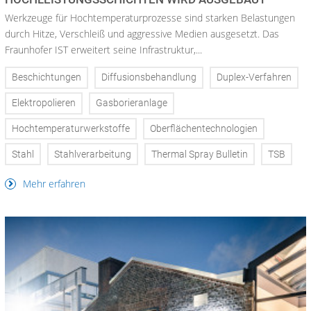
Werkzeuge für Hochtemperaturprozesse sind starken Belastungen
durch Hitze, Verschleiß und aggressive Medien ausgesetzt. Das
Fraunhofer IST erweitert seine Infrastruktur,...
Beschichtungen
Diffusionsbehandlung
Duplex-Verfahren
Elektropolieren
Gasborieranlage
Hochtemperaturwerkstoffe
Oberflächentechnologien
Stahl
Stahlverarbeitung
Thermal Spray Bulletin
TSB
Mehr erfahren