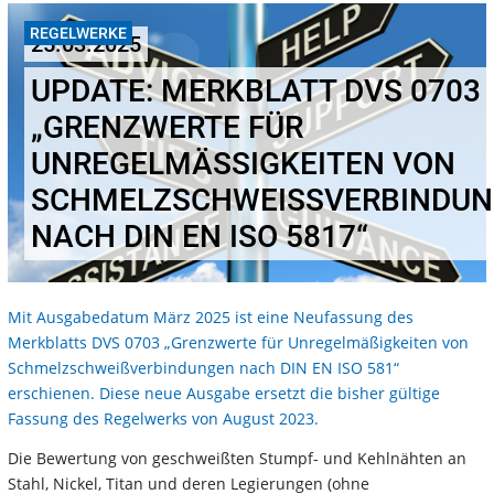
REGELWERKE
25.03.2025
UPDATE: MERKBLATT DVS 0703
„GRENZWERTE FÜR
UNREGELMÄSSIGKEITEN VON S
CHMELZSCHWEISSVERBINDUNGE
CH DIN EN ISO 5817“
Mit Ausgabedatum März 2025 ist eine Neufassung des
Merkblatts DVS 0703 „Grenzwerte für Unregelmäßigkeiten von
Schmelzschweißverbindungen nach DIN EN ISO 581“
erschienen. Diese neue Ausgabe ersetzt die bisher gültige
Fassung des Regelwerks von August 2023.
Die Bewertung von geschweißten Stumpf- und Kehlnähten an
Stahl, Nickel, Titan und deren Legierungen (ohne