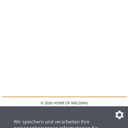
© 2026 HOME OF WELDING
HOME
KONTAKT
MEDIADATEN
DATENSCHUTZ
IMPRESSUM
FAQ
DATENSCHUTZEINSTELLUNGEN
Wir speichern und verarbeiten Ihre