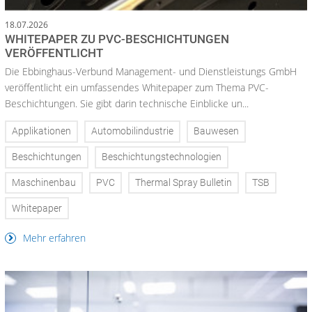
18.07.2026
WHITEPAPER ZU PVC-BESCHICHTUNGEN
VERÖFFENTLICHT
Die Ebbinghaus-Verbund Management- und Dienstleistungs GmbH
veröffentlicht ein umfassendes Whitepaper zum Thema PVC-
Beschichtungen. Sie gibt darin technische Einblicke un...
Applikationen
Automobilindustrie
Bauwesen
Beschichtungen
Beschichtungstechnologien
Maschinenbau
PVC
Thermal Spray Bulletin
TSB
Whitepaper
Mehr erfahren