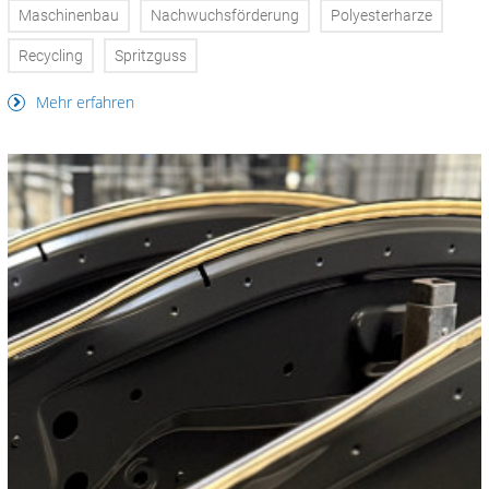
Maschinenbau
Nachwuchsförderung
Polyesterharze
Recycling
Spritzguss
Mehr erfahren