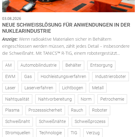
03.08.2026
NEUE SCHWEISSLÖSUNG FÜR ANWENDUNGEN IN DER N
UKLEARINDUSTRIE
Anzeige:
Wenn radioaktive Materialien sicher in Behältern
eingeschlossen werden müssen, zählt jedes Detail – insbesondere
die Schweißnaht. Mit TANICS™ R-TIG, einem robotergestützt...
AM
Automobilindustrie
Behälter
Entsorgung
EWM
Gas
Hochleistungsverfahren
Industrieroboter
Laser
Laserverfahren
Lichtbogen
Metall
Nahtqualität
Nahtvorbereitung
Norm
Petrochemie
Plasma
Prozesssicherheit
Rauch
Roboter
Schweißnaht
Schweißnähte
Schweißprozess
Stromquellen
Technologie
TIG
Verzug