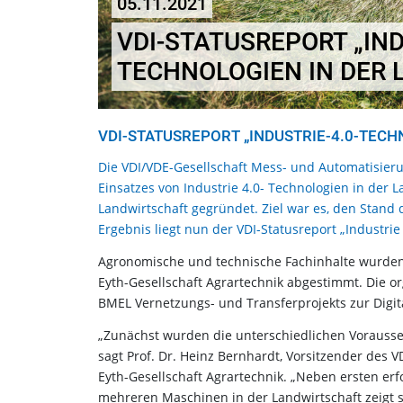
05.11.2021
VDI-STATUSREPORT „IND
TECHNOLOGIEN IN DER
VDI-STATUSREPORT „INDUSTRIE-4.0-TEC
Die VDI/VDE-Gesellschaft Mess- und Automatisier
Einsatzes von Industrie 4.0- Technologien in der 
Landwirtschaft gegründet. Ziel war es, den Stand
Ergebnis liegt nun der VDI-Statusreport „Industrie
Agronomische und technische Fachinhalte wurden
Eyth-Gesellschaft Agrartechnik abgestimmt. Die o
BMEL Vernetzungs- und Transferprojekts zur Digita
„Zunächst wurden die unterschiedlichen Vorausse
sagt Prof. Dr. Heinz Bernhardt, Vorsitzender des
Eyth-Gesellschaft Agrartechnik. „Neben ersten er
mehreren Maschinen in der Landwirtschaft zeigt si