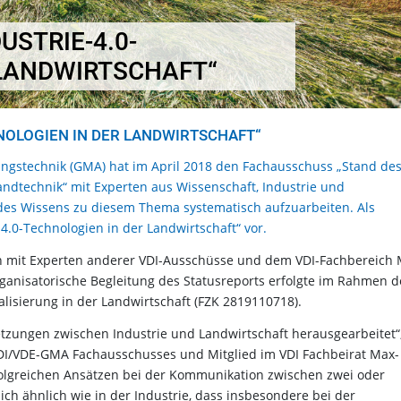
USTRIE-4.0-
 LANDWIRTSCHAFT“
HNOLOGIEN IN DER LANDWIRTSCHAFT“
ungstechnik (GMA) hat im April 2018 den Fachausschuss „Stand de
Landtechnik“ mit Experten aus Wissenschaft, Industrie und
 des Wissens zu diesem Thema systematisch aufzuarbeiten. Als
 4.0-Technologien in der Landwirtschaft“ vor.
 mit Experten anderer VDI-Ausschüsse und dem VDI-Fachbereich 
rganisatorische Begleitung des Statusreports erfolgte im Rahmen d
lisierung in der Landwirtschaft (FZK 2819110718).
tzungen zwischen Industrie und Landwirtschaft herausgearbeitet“
 VDI/VDE-GMA Fachausschusses und Mitglied im VDI Fachbeirat Max-
folgreichen Ansätzen bei der Kommunikation zwischen zwei oder
ch ähnlich wie in der Industrie, dass insbesondere bei der