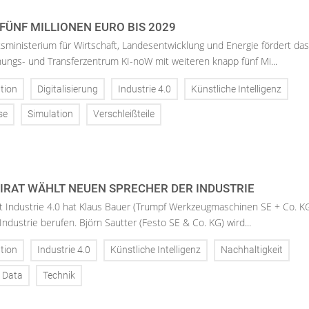
FÜNF MILLIONEN EURO BIS 2029
sministerium für Wirtschaft, Landesentwicklung und Energie fördert das
ungs- und Transferzentrum KI-noW mit weiteren knapp fünf Mi...
tion
Digitalisierung
Industrie 4.0
Künstliche Intelligenz
se
Simulation
Verschleißteile
RAT WÄHLT NEUEN SPRECHER DER INDUSTRIE
 Industrie 4.0 hat Klaus Bauer (Trumpf Werkzeugmaschinen SE + Co. KG
ndustrie berufen. Björn Sautter (Festo SE & Co. KG) wird...
tion
Industrie 4.0
Künstliche Intelligenz
Nachhaltigkeit
 Data
Technik