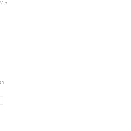
 Vier
en
0