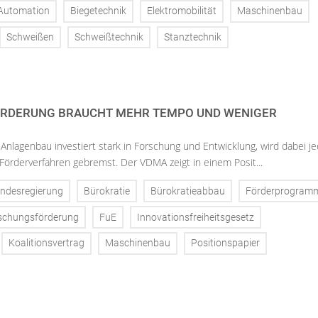
Automation
Biegetechnik
Elektromobilität
Maschinenbau
Schweißen
Schweißtechnik
Stanztechnik
RDERUNG BRAUCHT MEHR TEMPO UND WENIGER
nlagenbau investiert stark in Forschung und Entwicklung, wird dabei j
Förderverfahren gebremst. Der VDMA zeigt in einem Posit...
ndesregierung
Bürokratie
Bürokratieabbau
Förderprogram
schungsförderung
FuE
Innovationsfreiheitsgesetz
Koalitionsvertrag
Maschinenbau
Positionspapier