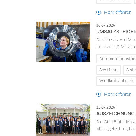
Mehr erfahren
30.07.2026
UMSATZSTEIGER
Der Umsatz von Miba 
mehr als 1,2 Milliar
Automobilindustrie
Schiffbau
Sinte
Windkraftanlagen
Mehr erfahren
23.07.2026
AUSZEICHNUNG 
Die Otto Bihler Masc
Montagetechnik, hat 