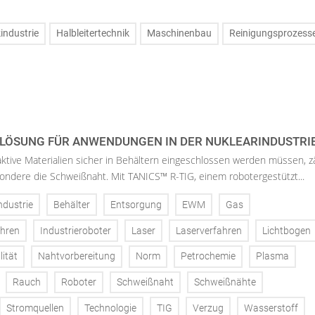
kindustrie
Halbleitertechnik
Maschinenbau
Reinigungsprozess
LÖSUNG FÜR ANWENDUNGEN IN DER NUKLEARINDUSTRIE
ktive Materialien sicher in Behältern eingeschlossen werden müssen, z
sondere die Schweißnaht. Mit TANICS™ R-TIG, einem robotergestützt...
ndustrie
Behälter
Entsorgung
EWM
Gas
ahren
Industrieroboter
Laser
Laserverfahren
Lichtbogen
ität
Nahtvorbereitung
Norm
Petrochemie
Plasma
Rauch
Roboter
Schweißnaht
Schweißnähte
Stromquellen
Technologie
TIG
Verzug
Wasserstoff