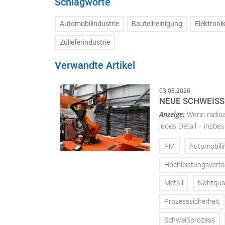
Schlagworte
Automobilindustrie
Bauteilreinigung
Elektroni
Zulieferindustrie
Verwandte Artikel
03.08.2026
NEUE SCHWEISS
Anzeige:
Wenn radioa
jedes Detail – insbe
AM
Automobili
Hochleistungsverf
Metall
Nahtqual
Prozesssicherheit
Schweißprozess