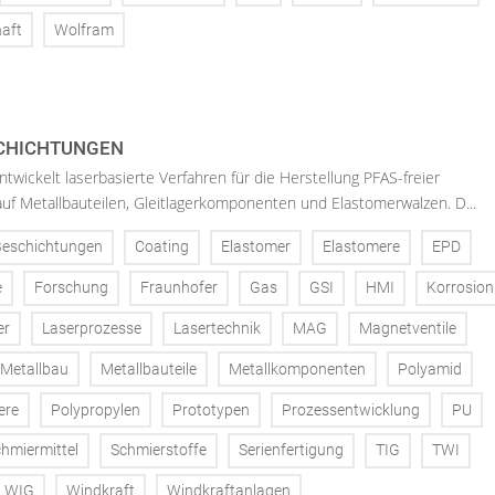
aft
Wolfram
SCHICHTUNGEN
twickelt laserbasierte Verfahren für die Herstellung PFAS-freier
uf Metallbauteilen, Gleitlagerkomponenten und Elastomerwalzen. D...
Beschichtungen
Coating
Elastomer
Elastomere
EPD
e
Forschung
Fraunhofer
Gas
GSI
HMI
Korrosion
er
Laserprozesse
Lasertechnik
MAG
Magnetventile
Metallbau
Metallbauteile
Metallkomponenten
Polyamid
ere
Polypropylen
Prototypen
Prozessentwicklung
PU
hmiermittel
Schmierstoffe
Serienfertigung
TIG
TWI
WIG
Windkraft
Windkraftanlagen