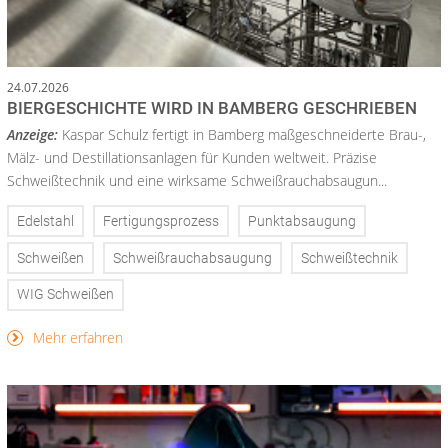
24.07.2026
BIERGESCHICHTE WIRD IN BAMBERG GESCHRIEBEN
Anzeige:
Kaspar Schulz fertigt in Bamberg maßgeschneiderte Brau-,
Mälz- und Destillationsanlagen für Kunden weltweit. Präzise
Schweißtechnik und eine wirksame Schweißrauchabsaugun...
Edelstahl
Fertigungsprozess
Punktabsaugung
Schweißen
Schweißrauchabsaugung
Schweißtechnik
WIG Schweißen
Mehr erfahren