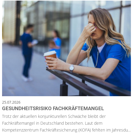
25.07.2026
GESUNDHEITSRISIKO FACHKRÄFTEMANGEL
Trotz der aktuellen konjunkturellen Schwäche bleibt der
Fachkräftemangel in Deutschland bestehen. Laut dem
Kompetenzzentrum Fachkräftesicherung (KOFA) fehlten im Jahresdu...