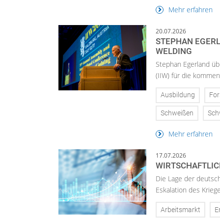
Mehr erfahren
20.07.2026
STEPHAN EGERL
WELDING
Stephan Egerland übe
(IIW) für die kommen
Ausbildung
Fo
Schweißen
Sch
Mehr erfahren
17.07.2026
WIRTSCHAFTLICH
Die Lage der deutsch
Eskalation des Krieg
Arbeitsmarkt
E