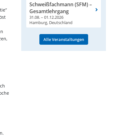
Schweißfachmann (SFM) –
tie“
Gesamtlehrgang
öst
31.08. – 01.12.2026
Hamburg, Deutschland
in
zen,
Alle Veranstaltungen
uch
Woche
n.