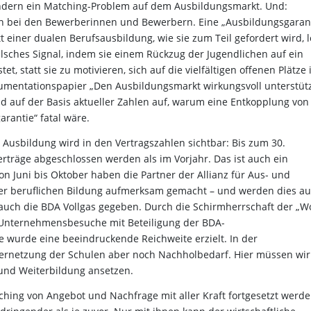
 sondern ein Matching-Problem auf dem Ausbildungsmarkt. Und:
en bei den Bewerberinnen und Bewerbern. Eine „Ausbildungsgaran
t einer dualen Berufsausbildung, wie sie zum Teil gefordert wird, l
falsches Signal, indem sie einem Rückzug der Jugendlichen auf ein
 statt sie zu motivieren, sich auf die vielfältigen offenen Plätze 
mentationspapier „Den Ausbildungsmarkt wirkungsvoll unterstüt
und auf der Basis aktueller Zahlen auf, warum eine Entkopplung von
rantie“ fatal wäre.
Ausbildung wird in den Vertragszahlen sichtbar: Bis zum 30.
träge abgeschlossen werden als im Vorjahr. Das ist auch ein
n Juni bis Oktober haben die Partner der Allianz für Aus- und
er beruflichen Bildung aufmerksam gemacht – und werden dies a
t auch die BDA Vollgas gegeben. Durch die Schirmherrschaft der „
“, Unternehmensbesuche mit Beteiligung der BDA-
 wurde eine beeindruckende Reichweite erzielt. In der
 Vernetzung der Schulen aber noch Nachholbedarf. Hier müssen wir
 und Weiterbildung ansetzen.
ing von Angebot und Nachfrage mit aller Kraft fortgesetzt werde