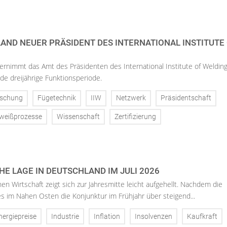
AND NEUER PRÄSIDENT DES INTERNATIONAL INSTITUTE
rnimmt das Amt des Präsidenten des International Institute of Weldin
de dreijährige Funktionsperiode.
rschung
Fügetechnik
IIW
Netzwerk
Präsidentschaft
weißprozesse
Wissenschaft
Zertifizierung
E LAGE IN DEUTSCHLAND IM JULI 2026
en Wirtschaft zeigt sich zur Jahresmitte leicht aufgehellt. Nachdem die
es im Nahen Osten die Konjunktur im Frühjahr über steigend...
nergiepreise
Industrie
Inflation
Insolvenzen
Kaufkraft