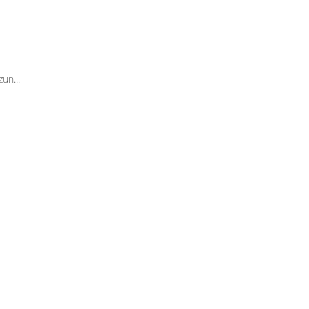
un...