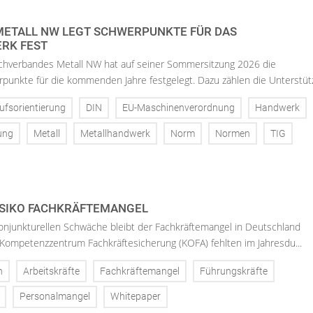
ETALL NW LEGT SCHWERPUNKTE FÜR DAS
RK FEST
chverbandes Metall NW hat auf seiner Sommersitzung 2026 die
punkte für die kommenden Jahre festgelegt. Dazu zählen die Unterstütz
ufsorientierung
DIN
EU-Maschinenverordnung
Handwerk
ung
Metall
Metallhandwerk
Norm
Normen
TIG
ISIKO FACHKRÄFTEMANGEL
konjunkturellen Schwäche bleibt der Fachkräftemangel in Deutschland
Kompetenzzentrum Fachkräftesicherung (KOFA) fehlten im Jahresdu...
n
Arbeitskräfte
Fachkräftemangel
Führungskräfte
Personalmangel
Whitepaper