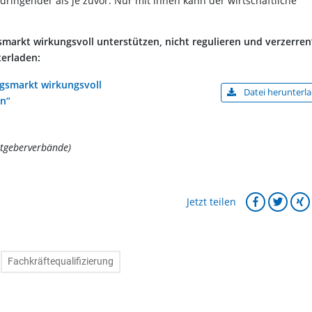
dringender als je zuvor. Nur mit ihnen kann der wirtschaftliche
arkt wirkungsvoll unterstützen, nicht regulieren und verzerren
terladen:
gsmarkt wirkungsvoll
Datei herunterl
en“
itgeberverbände)
Jetzt teilen
Fachkräftequalifizierung