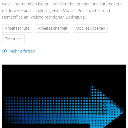
Viele Unternehmen bieten ihren Mitarbeiterinnen und Mitarbeitern
mittlerweile auch langfristig einen Mix aus Präsenzarbeit und
Homeoffice an. Welche rechtlichen Bedingung...
Arbeitsschutz
Arbeitssicherheit
Mobiles Arbeiten
Telearbeit
Mehr erfahren