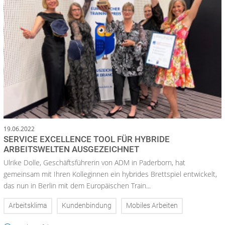
19.06.2022
SERVICE EXCELLENCE TOOL FÜR HYBRIDE
ARBEITSWELTEN AUSGEZEICHNET
Ulrike Dolle, Geschäftsführerin von ADM in Paderborn, hat
gemeinsam mit Ihren Kolleginnen ein hybrides Brettspiel entwickelt,
das nun in Berlin mit dem Europäischen Train...
Arbeitsklima
Kundenbindung
Mobiles Arbeiten