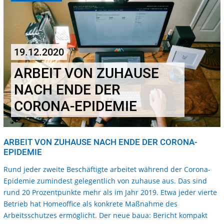
19.12.2020
ARBEIT VON ZUHAUSE
NACH ENDE DER
CORONA-EPIDEMIE
ARBEIT VON ZUHAUSE NACH ENDE DER CORONA-
EPIDEMIE
Rund jeder zweite Beschäftigte arbeitet während der Corona-
Epidemie zumindest gelegentlich von zuhause aus. Das sind
rund 20 Prozentpunkte mehr als im Jahr 2019. Etwa jeder vierte
Betrieb hat Homeoffice als konkrete Maßnahme des
Arbeitsschutzes ermöglicht. Der neue baua: Bericht kompakt