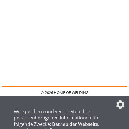
© 2026 HOME OF WELDING
HOME
KONTAKT
MEDIADATEN
DATENSCHUTZ
IMPRESSUM
FAQ
DATENSCHUTZEINSTELLUNGEN
Wir speichern und verarbeiten Ihre
personenbezogenen Informationen für
folgende Zwecke:
Betrieb der Webseite,