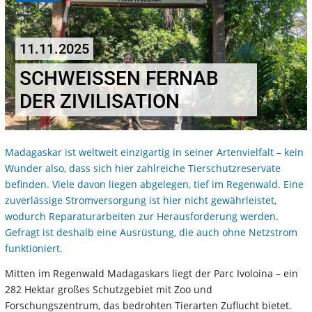
11.11.2025
SCHWEISSEN FERNAB D
ER ZIVILISATION
Madagaskar ist weltweit einzigartig in seiner Artenvielfalt – kein
Wunder also, dass sich hier zahlreiche Tierschutzreservate
befinden. Viele davon liegen abgelegen, tief im Regenwald. Eine
zuverlässige Stromversorgung ist hier nicht gewährleistet,
wodurch Reparaturarbeiten zur Herausforderung werden.
Gefragt ist deshalb eine Ausrüstung, die auch ohne Netzstrom
funktioniert.
Mitten im Regenwald Madagaskars liegt der Parc Ivoloina – ein
282 Hektar großes Schutzgebiet mit Zoo und
Forschungszentrum, das bedrohten Tierarten Zuflucht bietet.