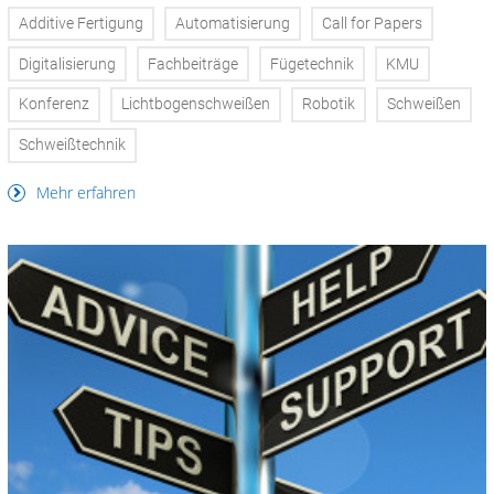
Additive Fertigung
Automatisierung
Call for Papers
Digitalisierung
Fachbeiträge
Fügetechnik
KMU
Konferenz
Lichtbogenschweißen
Robotik
Schweißen
Schweißtechnik
Mehr erfahren