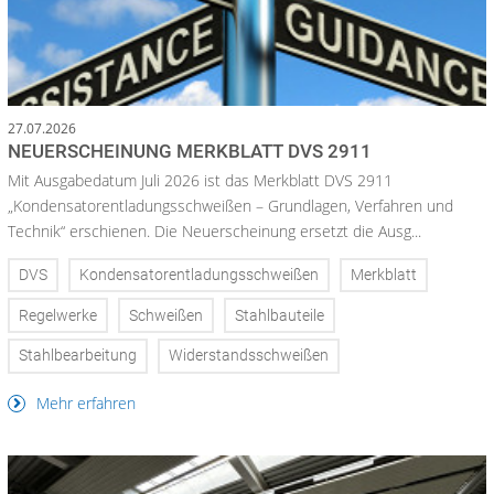
27.07.2026
NEUERSCHEINUNG MERKBLATT DVS 2911
Mit Ausgabedatum Juli 2026 ist das Merkblatt DVS 2911
„Kondensatorentladungsschweißen – Grundlagen, Verfahren und
Technik“ erschienen. Die Neuerscheinung ersetzt die Ausg...
DVS
Kondensatorentladungsschweißen
Merkblatt
Regelwerke
Schweißen
Stahlbauteile
Stahlbearbeitung
Widerstandsschweißen
Mehr erfahren