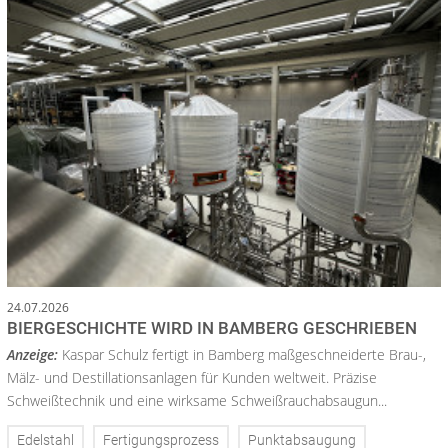
24.07.2026
BIERGESCHICHTE WIRD IN BAMBERG GESCHRIEBEN
Anzeige:
Kaspar Schulz fertigt in Bamberg maßgeschneiderte Brau-,
Mälz- und Destillationsanlagen für Kunden weltweit. Präzise
Schweißtechnik und eine wirksame Schweißrauchabsaugun...
Edelstahl
Fertigungsprozess
Punktabsaugung