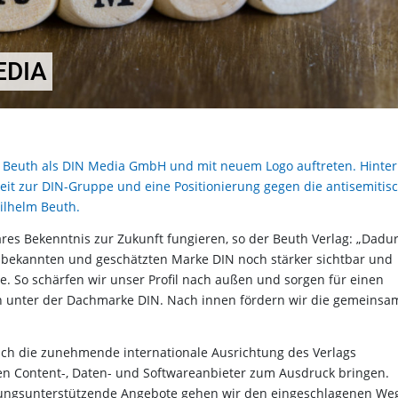
EDIA
d Beuth als DIN Media GmbH und mit neuem Logo auftreten. Hinter
t zur DIN-Gruppe und eine Positionierung gegen die antisemitis
ilhelm Beuth.
res Bekenntnis zur Zukunft fungieren, so der Beuth Verlag: „Dadu
 bekannten und geschätzten Marke DIN noch stärker sichtbar und
e. So schärfen wir unser Profil nach außen und sorgen für einen
n unter der Dachmarke DIN. Nach innen fördern wir die gemeinsa
uch die zunehmende internationale Ausrichtung des Verlags
n Content-, Daten- und Softwareanbieter zum Ausdruck bringen.
dungsunterstützende Angebote gehen wir den eingeschlagenen We