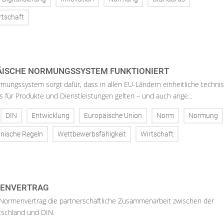
rtschaft
ÄISCHE NORMUNGSSYSTEM FUNKTIONIERT
ungssystem sorgt dafür, dass in allen EU-Ländern einheitliche techni
 für Produkte und Dienstleistungen gelten – und auch ange...
DIN
Entwicklung
Europäische Union
Norm
Normung
nische Regeln
Wettbewerbsfähigkeit
Wirtschaft
MENVERTRAG
r Normenvertrag die partnerschaftliche Zusammenarbeit zwischen der
schland und DIN.