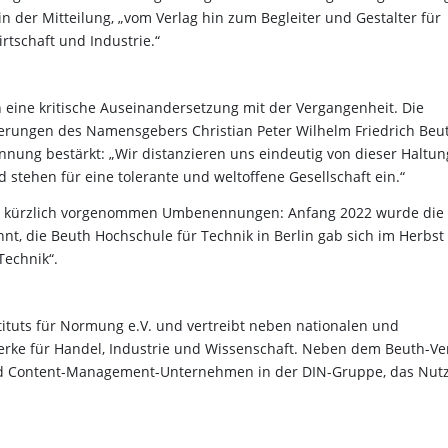
in der Mitteilung, „vom Verlag hin zum Begleiter und Gestalter für
rtschaft und Industrie.“
 eine kritische Auseinandersetzung mit der Vergangenheit. Die
ßerungen des Namensgebers Christian Peter Wilhelm Friedrich Beu
nung bestärkt: „Wir distanzieren uns eindeutig von dieser Haltun
stehen für eine tolerante und weltoffene Gesellschaft ein.“
er kürzlich vorgenommen Umbenennungen: Anfang 2022 wurde die
nt, die Beuth Hochschule für Technik in Berlin gab sich im Herbst
Technik“.
ituts für Normung e.V. und vertreibt neben nationalen und
erke für Handel, Industrie und Wissenschaft. Neben dem Beuth-Ve
und Content-Management-Unternehmen in der DIN-Gruppe, das Nut