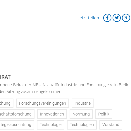
Jetzt teilen
IRAT
er neue Beirat der AIF – Allianz für Industrie und Forschung e.V. in Berlin
enden Sitzung zusammengekommen.
chung
Forschungsvereinigungen
Industrie
nschaftsforschung
Innovationen
Normung
Politik
ategieausrichtung
Technologie
Technologien
Vorstand