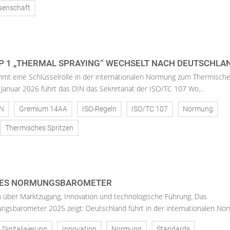
senschaft
 1 „THERMAL SPRAYING“ WECHSELT NACH DEUTSCHLA
mt eine Schlüsselrolle in der internationalen Normung zum Thermisch
. Januar 2026 führt das DIN das Sekretariat der ISO/TC 107 Wo...
IN
Gremium 14AA
ISO-Regeln
ISO/TC 107
Normung
Thermisches Spritzen
LES NORMUNGSBAROMETER
über Marktzugang, Innovation und technologische Führung. Das
ngsbarometer 2025 zeigt: Deutschland führt in der internationalen Norm
Digitalisierung
Innovation
Normung
Standards