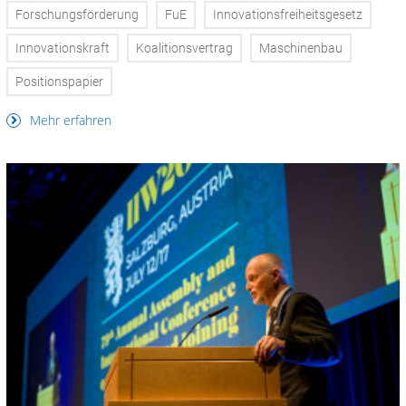
Forschungsförderung
FuE
Innovationsfreiheitsgesetz
Innovationskraft
Koalitionsvertrag
Maschinenbau
Positionspapier
Mehr erfahren