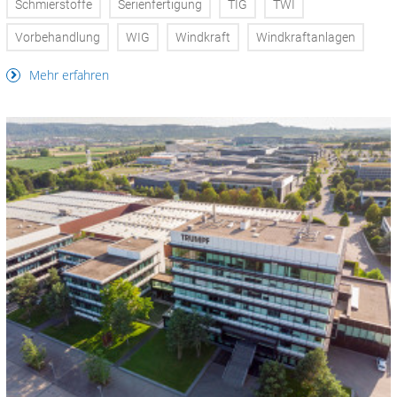
Schmierstoffe
Serienfertigung
TIG
TWI
Vorbehandlung
WIG
Windkraft
Windkraftanlagen
Mehr erfahren