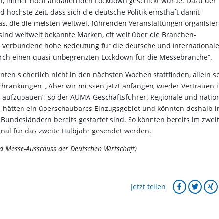
en, immer noch andauernden Lockdown geschickt wurde. Dazu der
 höchste Zeit, dass sich die deutsche Politik ernsthaft damit
as, die die meisten weltweit führenden Veranstaltungen organisiert
sind weltweit bekannte Marken, oft weit über die Branchen-
t verbundene hohe Bedeutung für die deutsche und internationale
durch einen quasi unbegrenzten Lockdown für die Messebranche“.
ten sicherlich nicht in den nächsten Wochen stattfinden, allein s
chränkungen. „Aber wir müssen jetzt anfangen, wieder Vertrauen i
 aufzubauen“, so der AUMA-Geschäftsführer. Regionale und natio
e hätten ein überschaubares Einzugsgebiet und könnten deshalb i
 Bundesländern bereits gestartet sind. So könnten bereits im zwei
nal für das zweite Halbjahr gesendet werden.
nd Messe-Ausschuss der Deutschen Wirtschaft)
Jetzt teilen