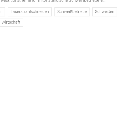
Investitionsthema für mittelständische Schweißbetriebe e...
hl
Laserstrahlschneiden
Schweißbetriebe
Schweißen
Wirtschaft