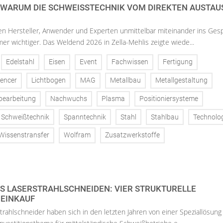
 WARUM DIE SCHWEISSTECHNIK VOM DIREKTEN AUSTAUS
en Hersteller, Anwender und Experten unmittelbar miteinander ins Ges
 wichtiger. Das Weldend 2026 in Zella-Mehlis zeigte wiede...
Edelstahl
Eisen
Event
Fachwissen
Fertigung
uencer
Lichtbogen
MAG
Metallbau
Metallgestaltung
earbeitung
Nachwuchs
Plasma
Positioniersysteme
Schweißtechnik
Spanntechnik
Stahl
Stahlbau
Technolo
Wissenstransfer
Wolfram
Zusatzwerkstoffe
 LASERSTRAHLSCHNEIDEN: VIER STRUKTURELLE
EINKAUF
rahlschneider haben sich in den letzten Jahren von einer Speziallösung