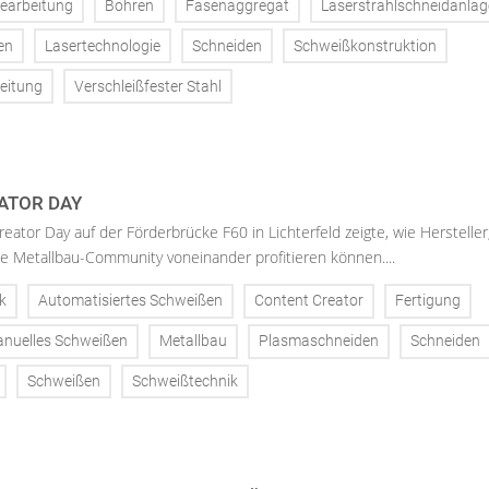
earbeitung
Bohren
Fasenaggregat
Laserstrahlschneidanlag
en
Lasertechnologie
Schneiden
Schweißkonstruktion
eitung
Verschleißfester Stahl
ATOR DAY
reator Day auf der Förderbrücke F60 in Lichterfeld zeigte, wie Hersteller
e Metallbau-Community voneinander profitieren können....
k
Automatisiertes Schweißen
Content Creator
Fertigung
nuelles Schweißen
Metallbau
Plasmaschneiden
Schneiden
Schweißen
Schweißtechnik