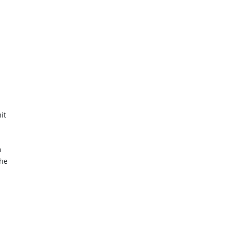
it
n
che