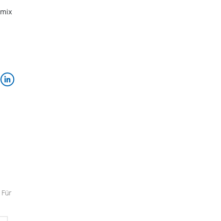
emix
 Für