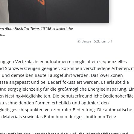
m Atom FlashCut Twins 1515B erweitert die
ns.
© Berger S2B GmbH
ngigen Vertikalachsenaufnahmen ermöglicht ein sequenzielles
 und Stanzwerkzeugen geeignet. So können verschiedene Arbeiten, m
 und demselben Bauteil ausgeführt werden. Das Zwei-Zonen-
sse angepasst und bei Bedarf fokussiert werden. Es erlaubt die
d sorgt gleichzeitig für die größtmögliche Energieeinsparung. Ei
hen Nesting-Möglichkeiten. Die benutzerfreundliche Bedienoberflä
r zu schneidenden Formen erheblich und optimiert den
igkeitsgesichtspunkten von zentraler Bedeutung. Die automatische
 Materials sowie das Entnehmen der geschnittenen Teile