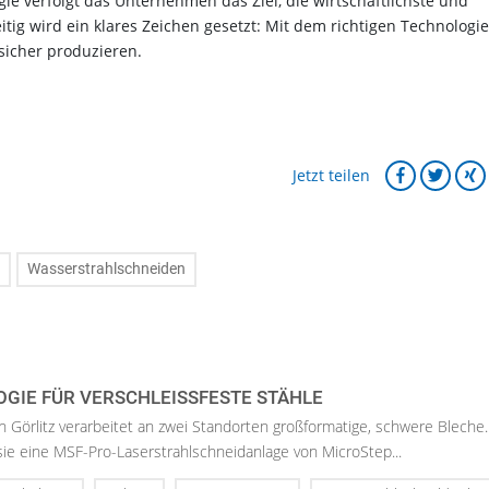
gie verfolgt das Unternehmen das Ziel, die wirtschaftlichste und
itig wird ein klares Zeichen gesetzt: Mit dem richtigen Technologi
sicher produzieren.
Jetzt teilen
Wasserstrahlschneiden
GIE FÜR VERSCHLEISSFESTE STÄHLE
Görlitz verarbeitet an zwei Standorten großformatige, schwere Bleche.
sie eine MSF-Pro-Laserstrahlschneidanlage von MicroStep...