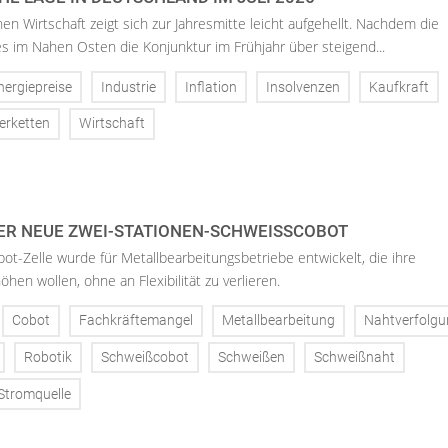
en Wirtschaft zeigt sich zur Jahresmitte leicht aufgehellt. Nachdem die
es im Nahen Osten die Konjunktur im Frühjahr über steigend...
nergiepreise
Industrie
Inflation
Insolvenzen
Kaufkraft
ferketten
Wirtschaft
ER NEUE ZWEI-STATIONEN-SCHWEISSCOBOT
t-Zelle wurde für Metallbearbeitungsbetriebe entwickelt, die ihre
hen wollen, ohne an Flexibilität zu verlieren.
Cobot
Fachkräftemangel
Metallbearbeitung
Nahtverfolgu
Robotik
Schweißcobot
Schweißen
Schweißnaht
Stromquelle