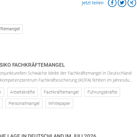
Jetzt teilen
ftemangel
ISIKO FACHKRÄFTEMANGEL
konjunkturellen Schwäche bleibt der Fachkräftemangel in Deutschland
Kompetenzzentrum Fachkräftesicherung (KOFA) fehlten im Jahresdu...
n
Arbeitskräfte
Fachkräftemangel
Führungskräfte
Personalmangel
Whitepaper
E LAGE IN DEUTSCHLAND IM JULI 2026