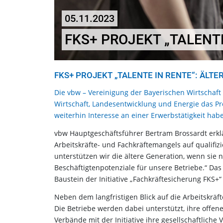
05.11.2023
FKS+ PROJEKT „TALENTE
FKS+ PROJEKT „TALENTE IN RENTE“: ÄL
Die vbw – Vereinigung der Bayerischen Wirtschaft
Wirtschaft, Landesentwicklung und Energie das Pro
weiterhin Interesse an einer Erwerbstätigkeit h
vbw Hauptgeschäftsführer Bertram Brossardt erkl
Arbeitskräfte- und Fachkräftemangels auf qualifiz
unterstützen wir die ältere Generation, wenn sie 
Beschäftigtenpotenziale für unsere Betriebe.“ Das 
Baustein der Initiative „Fachkräftesicherung FKS+
Neben dem langfristigen Blick auf die Arbeitskräft
Die Betriebe werden dabei unterstützt, ihre offene
Verbände mit der Initiative ihre gesellschaftlic