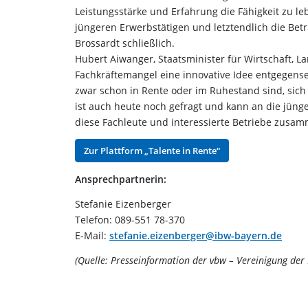
Leistungsstärke und Erfahrung die Fähigkeit zu l
jüngeren Erwerbstätigen und letztendlich die Betrie
Brossardt schließlich.
Hubert Aiwanger, Staatsminister für Wirtschaft, L
Fachkräftemangel eine innovative Idee entgegensetz
zwar schon in Rente oder im Ruhestand sind, sic
ist auch heute noch gefragt und kann an die jüng
diese Fachleute und interessierte Betriebe zusa
Zur Plattform „Talente in Rente“
Ansprechpartnerin:
Stefanie Eizenberger
Telefon: 089-551 78-370
E-Mail:
stefanie.eizenberger@ibw-bayern.de
(Quelle: Presseinformation der vbw – Vereinigung der 