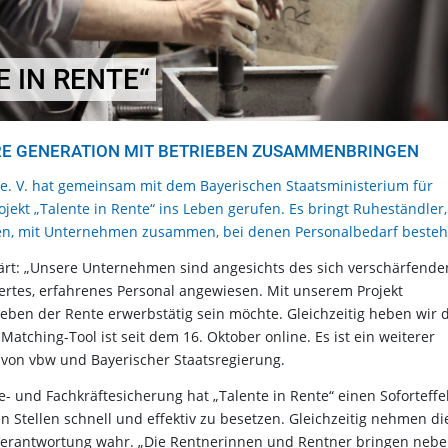
 IN RENTE“
TERE GENERATION MIT BETRIEBEN ZUSAMMENBRINGEN
 e. V. hat gemeinsam mit dem Bayerischen Staatsministerium für
jekt „Talente in Rente“ ins Leben gerufen. Es bringt Ruheständler,
aben, mit Unternehmen zusammen, bei denen Personalbedarf besteh
ärt: „Unsere Unternehmen sind angesichts des sich verschärfende
iertes, erfahrenes Personal angewiesen. Mit unserem Projekt
neben der Rente erwerbstätig sein möchte. Gleichzeitig heben wir 
Matching-Tool ist seit dem 16. Oktober online. Es ist ein weiterer
“ von vbw und Bayerischer Staatsregierung.
e- und Fachkräftesicherung hat „Talente in Rente“ einen Soforteffe
n Stellen schnell und effektiv zu besetzen. Gleichzeitig nehmen di
he Verantwortung wahr. „Die Rentnerinnen und Rentner bringen neb