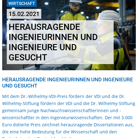
WIRTSCHAFT
15.02.2021
HERAUSRAGENDE
INGENIEURINNEN UND
INGENIEURE UND
GESUCHT
HERAUSRAGENDE INGENIEURINNEN UND INGENIEURE
UND GESUCHT
Mit dem Dr.-Wilhelmy-VDI-Preis fördern der VDI und die Dr.
Wilhelmy-Stiftung fördern der
VDI und die Dr. Wilhelmy-Stiftung
gemeinsam junge Nachwuchswissenschaftlerinnen und -
wissenschaftler in den Ingenieurwissenschaften. Der mit 3.000
Euro dotierte Preis zeichnet herausragende Dissertationen aus,
die eine hohe Bedeutung für die Wissenschaft und den