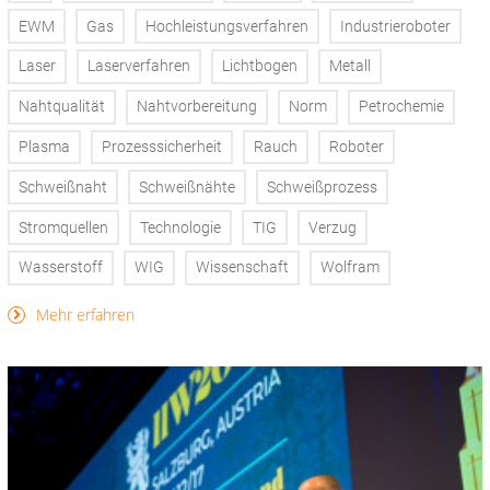
EWM
Gas
Hochleistungsverfahren
Industrieroboter
Laser
Laserverfahren
Lichtbogen
Metall
Nahtqualität
Nahtvorbereitung
Norm
Petrochemie
Plasma
Prozesssicherheit
Rauch
Roboter
Schweißnaht
Schweißnähte
Schweißprozess
Stromquellen
Technologie
TIG
Verzug
Wasserstoff
WIG
Wissenschaft
Wolfram
Mehr erfahren