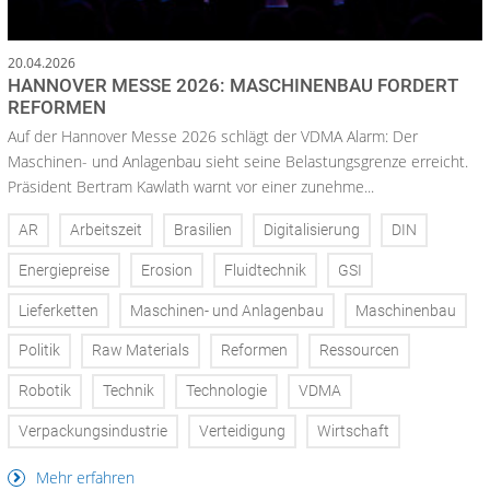
20.04.2026
HANNOVER MESSE 2026: MASCHINENBAU FORDERT
REFORMEN
Auf der Hannover Messe 2026 schlägt der VDMA Alarm: Der
Maschinen- und Anlagenbau sieht seine Belastungsgrenze erreicht.
Präsident Bertram Kawlath warnt vor einer zunehme...
AR
Arbeitszeit
Brasilien
Digitalisierung
DIN
Energiepreise
Erosion
Fluidtechnik
GSI
Lieferketten
Maschinen- und Anlagenbau
Maschinenbau
Politik
Raw Materials
Reformen
Ressourcen
Robotik
Technik
Technologie
VDMA
Verpackungsindustrie
Verteidigung
Wirtschaft
Mehr erfahren