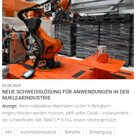
03.08.2026
NEUE SCHWEISSLÖSUNG FÜR ANWENDUNGEN IN DER N
UKLEARINDUSTRIE
Anzeige:
Wenn radioaktive Materialien sicher in Behältern
eingeschlossen werden müssen, zählt jedes Detail – insbesondere
die Schweißnaht. Mit TANICS™ R-TIG, einem robotergestützt...
AM
Automobilindustrie
Behälter
Entsorgung