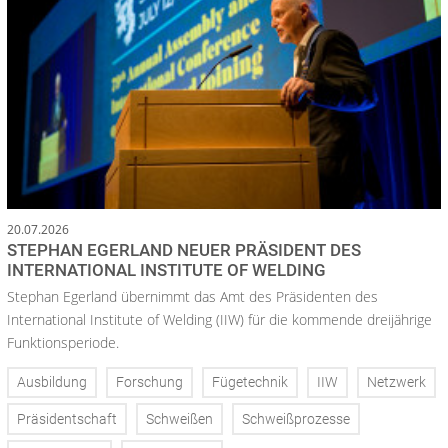
20.07.2026
STEPHAN EGERLAND NEUER PRÄSIDENT DES
INTERNATIONAL INSTITUTE OF WELDING
Stephan Egerland übernimmt das Amt des Präsidenten des
International Institute of Welding (IIW) für die kommende dreijährige
Funktionsperiode.
Ausbildung
Forschung
Fügetechnik
IIW
Netzwerk
Präsidentschaft
Schweißen
Schweißprozesse