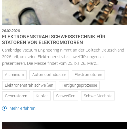
26.02.2026
ELEKTRONENSTRAHLSCHWEISSTECHNIK FÜR S
TATOREN VON ELEKTROMOTOREN
Cambridge Vacuum Engineering nimmt an der Coiltech Deutschland
2026 teil, um seine Elektronenstrahlschweißlösungen zu
präsentieren. Die Messe findet vom 25. bis 26. März...
Aluminium
Automobilindustrie
Elektromotoren
Elektronenstrahlschweißen
Fertigungsprozesse
Generatoren
Kupfer
Schweißen
Schweißtechnik
Mehr erfahren