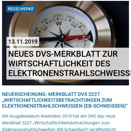
REGELWERKE
13.11.2019
NEUES DVS-MERKBLATT ZUR
WIRTSCHAFTLICHKEIT DES
ELEKTRONENSTRAHLSCHWEISSE
NEUERSCHEINUNG: MERKBLATT DVS 3227
„WIRTSCHAFTLICHKEITSBETRACHTUNGEN ZUM
ELEKTRONENSTRAHLSCHWEISSEN (EB-SCHWEISSEN)“
Mit Ausgabedatum November 2019 hat der DVS das neue
Merkblatt 3227 „Wirtschaftlichkeitsbetrachtungen zum
Elektronenstrahlschweißen (EB-Schweißen)“ veröffentlicht.