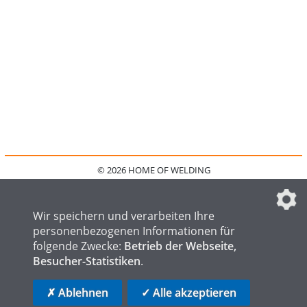
© 2026 HOME OF WELDING
HOME
KONTAKT
MEDIADATEN
DATENSCHUTZ
IMPRESSUM
FAQ
DATENSCHUTZEINSTELLUNGEN
Wir speichern und verarbeiten Ihre
personenbezogenen Informationen für
folgende Zwecke:
Betrieb der Webseite,
Besucher-Statistiken
.
HOME OF STEEL
HOME OF FOUNDRY
HOME OF LOGISTICS
✗ Ablehnen
✓ Alle akzeptieren