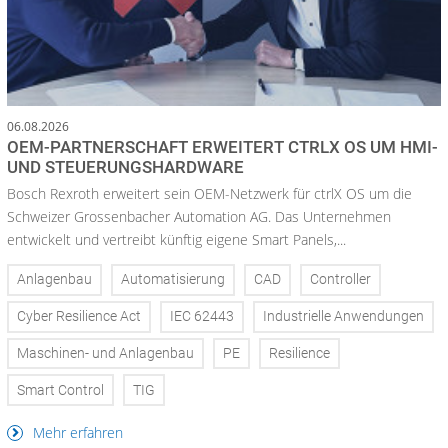
06.08.2026
OEM-PARTNERSCHAFT ERWEITERT CTRLX OS UM HMI-
UND STEUERUNGSHARDWARE
Bosch Rexroth erweitert sein OEM-Netzwerk für ctrlX OS um die
Schweizer Grossenbacher Automation AG. Das Unternehmen
entwickelt und vertreibt künftig eigene Smart Panels,...
Anlagenbau
Automatisierung
CAD
Controller
Cyber Resilience Act
IEC 62443
Industrielle Anwendungen
Maschinen- und Anlagenbau
PE
Resilience
Smart Control
TIG
Mehr erfahren