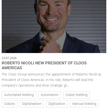
23.07.2026
ROBERTO NICOLI NEW PRESIDENT OF CLOOS
AMERICAS
The Cloos Group announces the appointment of Roberto Nicoli as
President of Cloos Americas. In his role, Roberto will lead the
company’s operations and drive strategic gr...
Automated Welding
Automation
Cobot Welding
Cobots
Digitalisation
Digitization
Manual Welding