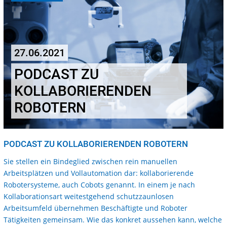
27.06.2021
PODCAST ZU
KOLLABORIERENDEN
ROBOTERN
PODCAST ZU KOLLABORIERENDEN ROBOTERN
Sie stellen ein Bindeglied zwischen rein manuellen
Arbeitsplätzen und Vollautomation dar: kollaborierende
Robotersysteme, auch Cobots genannt. In einem je nach
Kollaborationsart weitestgehend schutzzaunlosen
Arbeitsumfeld übernehmen Beschäftigte und Roboter
Tätigkeiten gemeinsam. Wie das konkret aussehen kann, welche