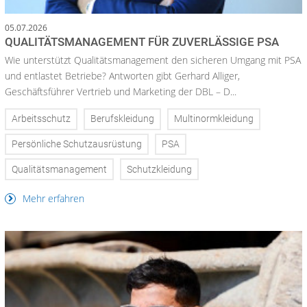
05.07.2026
QUALITÄTSMANAGEMENT FÜR ZUVERLÄSSIGE PSA
Wie unterstützt Qualitätsmanagement den sicheren Umgang mit PSA
und entlastet Betriebe? Antworten gibt Gerhard Alliger,
Geschäftsführer Vertrieb und Marketing der DBL – D...
Arbeitsschutz
Berufskleidung
Multinormkleidung
Persönliche Schutzausrüstung
PSA
Qualitätsmanagement
Schutzkleidung
Mehr erfahren